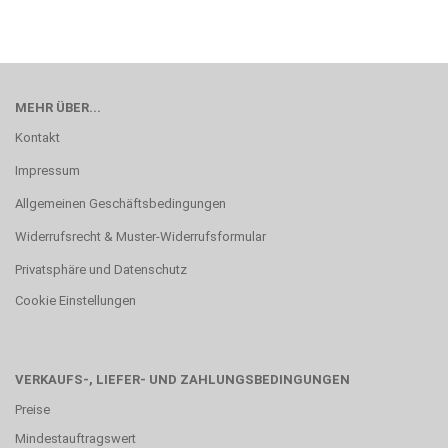
MEHR ÜBER...
Kontakt
Impressum
Allgemeinen Geschäftsbedingungen
Widerrufsrecht & Muster-Widerrufsformular
Privatsphäre und Datenschutz
Cookie Einstellungen
VERKAUFS-, LIEFER- UND ZAHLUNGSBEDINGUNGEN
Preise
Mindestauftragswert