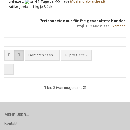
Lieferzeit:
ca. 4-5 Tage
(Ausland abweichend)
Artikelgewicht:
1
kg je Stück
Preisanzeige nur für freigeschaltete Kunden
zzgl. 19% MwSt. zzgl.
Versand
Sortieren nach
pro Seite
Sortieren nach
16 pro Seite
1
1
bis
2
(von insgesamt
2
)
MEHR ÜBER...
Kontakt