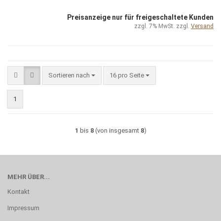
Preisanzeige nur für freigeschaltete Kunden
zzgl. 7% MwSt. zzgl.
Versand
Sortieren nach
pro Seite
Sortieren nach
16 pro Seite
1
1
bis
8
(von insgesamt
8
)
MEHR ÜBER...
Kontakt
Impressum