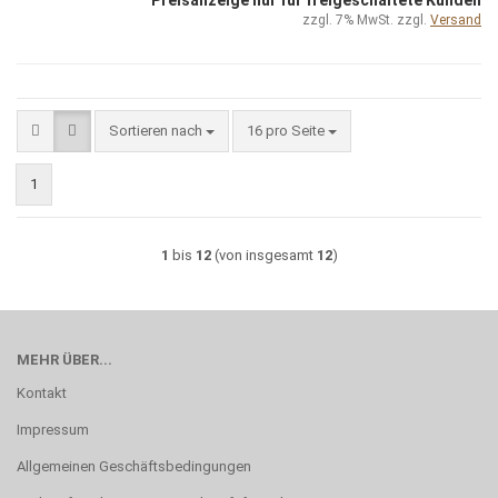
zzgl. 7% MwSt. zzgl.
Versand
Sortieren nach
pro Seite
Sortieren nach
16 pro Seite
1
1
bis
12
(von insgesamt
12
)
MEHR ÜBER...
Kontakt
Impressum
Allgemeinen Geschäftsbedingungen