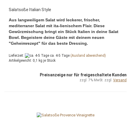
Salatsoße Italian Style
Aus langweiligem Salat wird leckerer, frischer,
mediterraner Salat mit ita-lienischem Flair. Diese
Gewürzmischung bringt ein Stück Italien in deine Salat
Bowl. Begeistere deine Gäste mit deinem neuen
"Geheimrezept" für das beste Dressing.
Lieferzeit:
ca. 4-5 Tage
(Ausland abweichend)
Artikelgewicht:
0,1
kg je Stück
Preisanzeige nur für freigeschaltete Kunden
zzgl. 7% MwSt. zzgl.
Versand