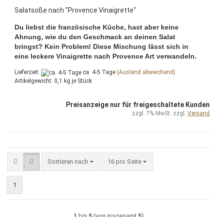
Salatsoße nach "Provence Vinaigrette"
Du liebst die französische Küche, hast aber keine
Ahnung, wie du den Geschmack an deinen Salat
bringst? Kein Problem! Diese Mischung lässt sich in
eine leckere Vinaigrette nach Provence Art verwandeln.
Lieferzeit:
ca. 4-5 Tage
(Ausland abweichend)
Artikelgewicht:
0,1
kg je Stück
Preisanzeige nur für freigeschaltete Kunden
zzgl. 7% MwSt. zzgl.
Versand
Sortieren nach
pro Seite
Sortieren nach
16 pro Seite
1
1
bis
5
(von insgesamt
5
)