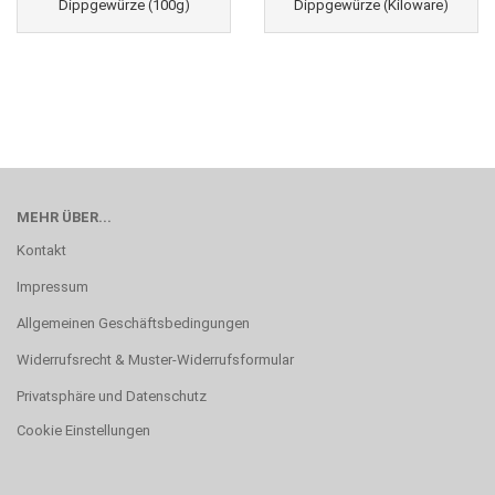
Dippgewürze (100g)
Dippgewürze (Kiloware)
MEHR ÜBER...
Kontakt
Impressum
Allgemeinen Geschäftsbedingungen
Widerrufsrecht & Muster-Widerrufsformular
Privatsphäre und Datenschutz
Cookie Einstellungen