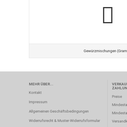
Gewürzmischungen (Gra
MEHR ÜBER...
VERKAUF
ZAHLU
Kontakt
Preise
Impressum
Mindesta
Allgemeinen Geschäftsbedingungen
Mindest
Widerrufsrecht & Muster-Widerrufsformular
Versand