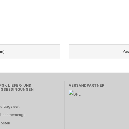
mm)
Gew
S-, LIEFER- UND
VERSANDPARTNER
NGSBEDINGUNGEN
uftragswert
abnahmemenge
kosten