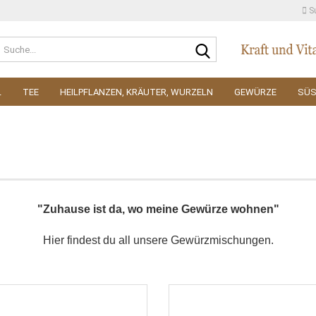
S
Suche...
L
TEE
HEILPFLANZEN, KRÄUTER, WURZELN
GEWÜRZE
SÜ
"Zuhause ist da, wo meine Gewürze wohnen"
Hier findest du all unsere Gewürzmischungen.