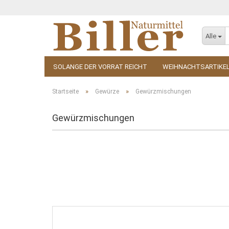
Alle
SOLANGE DER VORRAT REICHT
WEIHNACHTSARTIKE
KOSMETIK
ZUBEHÖR
»
»
Startseite
Gewürze
Gewürzmischungen
Gewürzmischungen