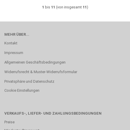
1
bis
11
(von insgesamt
11
)
MEHR ÜBER...
Kontakt
Impressum
Allgemeinen Geschäftsbedingungen
Widerrufsrecht & Muster-Widerrufsformular
Privatsphäre und Datenschutz
Cookie Einstellungen
VERKAUFS-, LIEFER- UND ZAHLUNGSBEDINGUNGEN
Preise