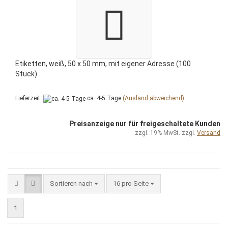
Etiketten, weiß, 50 x 50 mm, mit eigener Adresse (100
Stück)
Lieferzeit:
ca. 4-5 Tage
(Ausland abweichend)
Preisanzeige nur für freigeschaltete Kunden
zzgl. 19% MwSt. zzgl.
Versand
Sortieren nach
pro Seite
Sortieren nach
16 pro Seite
1