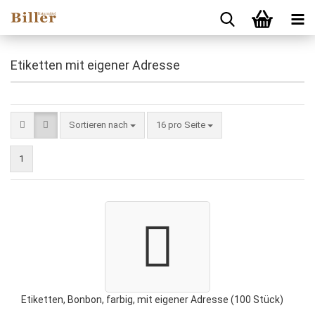
Etiketten mit eigener Adresse
Sortieren nach
pro Seite
Sortieren nach
16 pro Seite
1
Etiketten, Bonbon, farbig, mit eigener Adresse (100 Stück)