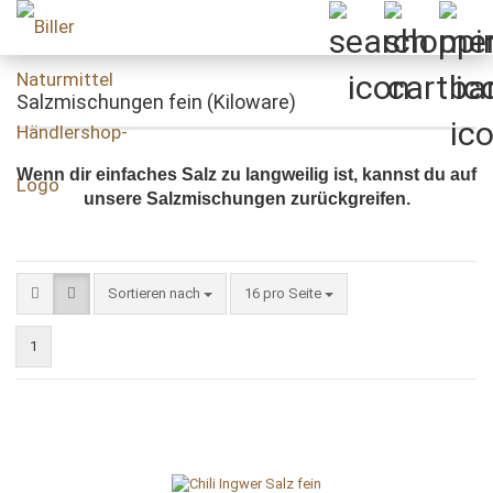
Salzmischungen fein (Kiloware)
Wenn dir einfaches Salz zu langweilig ist, kannst du auf
unsere Salzmischungen zurückgreifen.
Sortieren nach
pro Seite
Sortieren nach
16 pro Seite
1