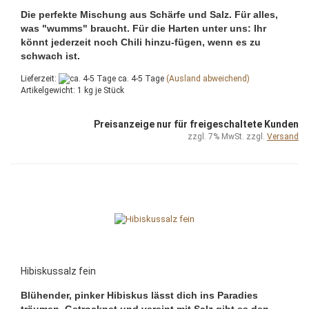
Die perfekte Mischung aus Schärfe und Salz. Für alles,
was "wumms" braucht. Für die Harten unter uns: Ihr
könnt jederzeit noch Chili hinzu-fügen, wenn es zu
schwach ist.
Lieferzeit:
ca. 4-5 Tage
(Ausland abweichend)
Artikelgewicht:
1
kg je Stück
Preisanzeige nur für freigeschaltete Kunden
zzgl. 7% MwSt. zzgl.
Versand
Hibiskussalz fein
Blühender, pinker Hibiskus lässt dich ins Paradies
träumen. Getrocknet und vereint mit Salz gibt es den