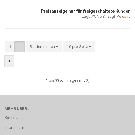
Preisanzeige nur für freigeschaltete Kunden
zzgl. 7% MwSt. zzgl.
Versand
Sortieren nach
pro Seite
Sortieren nach
16 pro Seite
1
1
bis
7
(von insgesamt
7
)
MEHR ÜBER...
Kontakt
Impressum