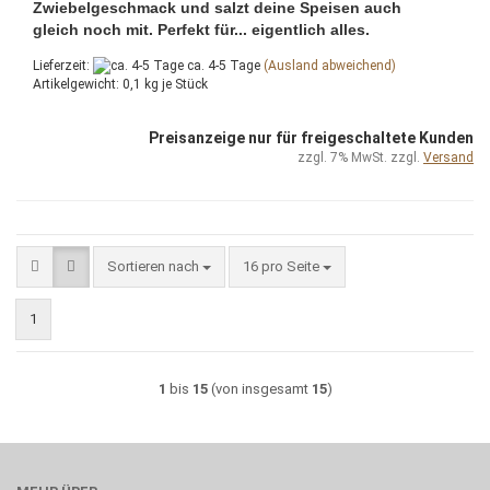
Zwiebelgeschmack und salzt deine Speisen auch
gleich noch mit. Perfekt für... eigentlich alles.
Lieferzeit:
ca. 4-5 Tage
(Ausland abweichend)
Artikelgewicht:
0,1
kg je Stück
Preisanzeige nur für freigeschaltete Kunden
zzgl. 7% MwSt. zzgl.
Versand
Sortieren nach
pro Seite
Sortieren nach
16 pro Seite
1
1
bis
15
(von insgesamt
15
)