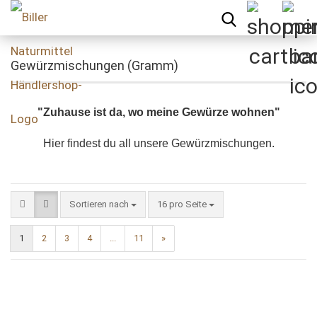
Gewürzmischungen (Gramm)
"Zuhause ist da, wo meine Gewürze wohnen"
Hier findest du all unsere Gewürzmischungen.
Sortieren nach
pro Seite
Sortieren nach
16 pro Seite
1
2
3
4
...
11
»