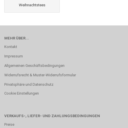
Weihnachtstees
MEHR ÜBER...
Kontakt
Impressum
Allgemeinen Geschäftsbedingungen
Widerrufsrecht & Muster-Widerrufsformular
Privatsphäre und Datenschutz
Cookie Einstellungen
VERKAUFS-, LIEFER- UND ZAHLUNGSBEDINGUNGEN
Preise