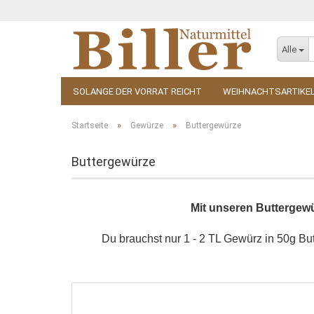
Alle
SOLANGE DER VORRAT REICHT
WEIHNACHTSARTIKE
KOSMETIK
ZUBEHÖR
»
»
Startseite
Gewürze
Buttergewürze
Buttergewürze
Mit unseren Buttergewü
Du brauchst nur 1 - 2 TL Gewürz in 50g But