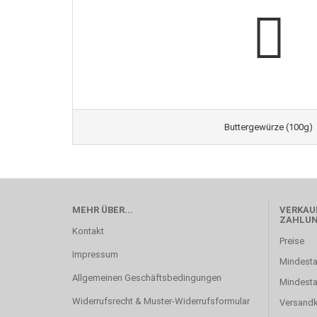
Buttergewürze (100g)
MEHR ÜBER...
VERKAUF
ZAHLU
Kontakt
Preise
Impressum
Mindesta
Allgemeinen Geschäftsbedingungen
Mindest
Widerrufsrecht & Muster-Widerrufsformular
Versand