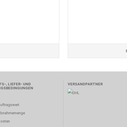
S-, LIEFER- UND
VERSANDPARTNER
NGSBEDINGUNGEN
uftragswert
abnahmemenge
kosten