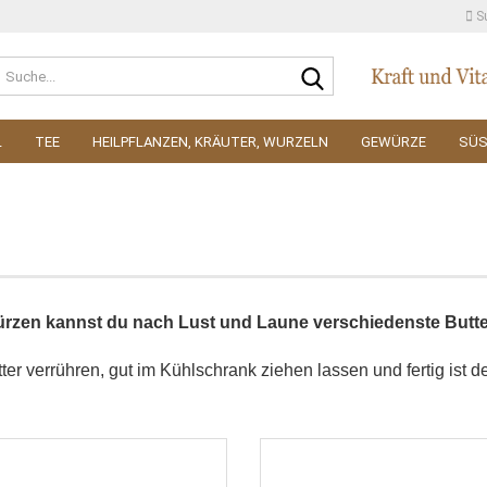
S
Suche...
L
TEE
HEILPFLANZEN, KRÄUTER, WURZELN
GEWÜRZE
SÜ
rzen kannst du nach Lust und Laune verschiedenste Butter
ter verrühren, gut im Kühlschrank ziehen lassen und fertig ist 