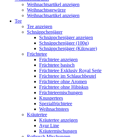
Weihnachtsartikel anzeigen
Weihnachtsgewürze
Weihnachtsartikel anzeigen
Tee
Tee anzeigen
Schnäppchenjäger
Schnäppchenjäger anzeigen
Schnäppchenjäger (100g)
Schnäppchenjäger (Kiloware)
Früchtetee
Früchtetee anzeigen
Früchtetee basisch
Früchtetee Exklusiv Royal Serie
Früchtetee im Schlauchbeutel
Früchtetee ohne Aromen
Früchtetee ohne Hibiskus
Früchteteemischungen
Knuspertees
Spezialfrüchtetee
Weihnachtstees
Kräutertee
Kräutertee anzeigen
Ayur Line
Kräutermischungen
Rotbusch Mischungen