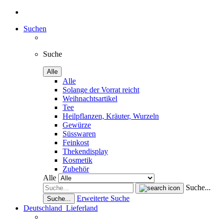
Suchen
Suche
Alle
Alle
Solange der Vorrat reicht
Weihnachtsartikel
Tee
Heilpflanzen, Kräuter, Wurzeln
Gewürze
Süsswaren
Feinkost
Thekendisplay
Kosmetik
Zubehör
Alle
Suche...
Erweiterte Suche
Suche...
Deutschland
Lieferland