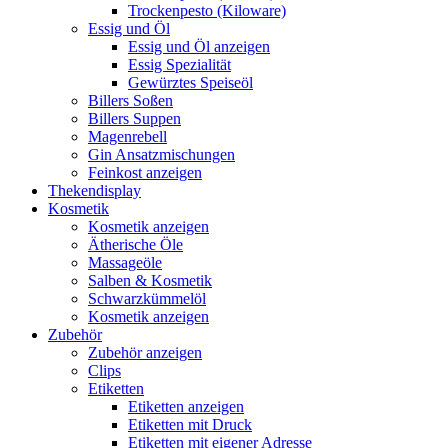
Trockenpesto (Kiloware)
Essig und Öl
Essig und Öl anzeigen
Essig Spezialität
Gewürztes Speiseöl
Billers Soßen
Billers Suppen
Magenrebell
Gin Ansatzmischungen
Feinkost anzeigen
Thekendisplay
Kosmetik
Kosmetik anzeigen
Ätherische Öle
Massageöle
Salben & Kosmetik
Schwarzkümmelöl
Kosmetik anzeigen
Zubehör
Zubehör anzeigen
Clips
Etiketten
Etiketten anzeigen
Etiketten mit Druck
Etiketten mit eigener Adresse