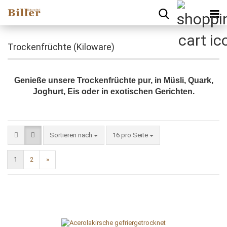
Trockenfrüchte (Kiloware)
Genieße unsere Trockenfrüchte pur, in Müsli, Quark,
Joghurt, Eis oder in exotischen Gerichten.
Sortieren nach
pro Seite
Sortieren nach
16 pro Seite
1
2
»