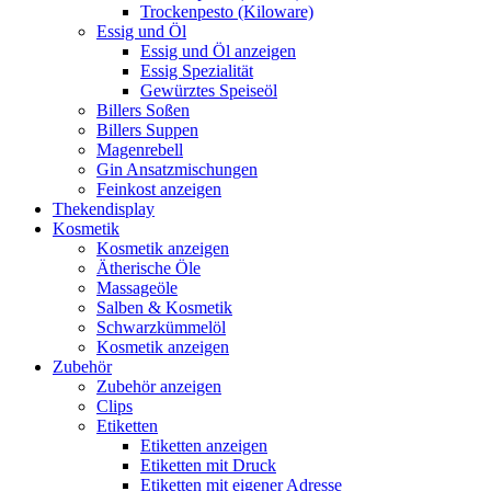
Trockenpesto (Kiloware)
Essig und Öl
Essig und Öl anzeigen
Essig Spezialität
Gewürztes Speiseöl
Billers Soßen
Billers Suppen
Magenrebell
Gin Ansatzmischungen
Feinkost anzeigen
Thekendisplay
Kosmetik
Kosmetik anzeigen
Ätherische Öle
Massageöle
Salben & Kosmetik
Schwarzkümmelöl
Kosmetik anzeigen
Zubehör
Zubehör anzeigen
Clips
Etiketten
Etiketten anzeigen
Etiketten mit Druck
Etiketten mit eigener Adresse