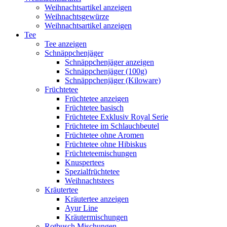
Weihnachtsartikel anzeigen
Weihnachtsgewürze
Weihnachtsartikel anzeigen
Tee
Tee anzeigen
Schnäppchenjäger
Schnäppchenjäger anzeigen
Schnäppchenjäger (100g)
Schnäppchenjäger (Kiloware)
Früchtetee
Früchtetee anzeigen
Früchtetee basisch
Früchtetee Exklusiv Royal Serie
Früchtetee im Schlauchbeutel
Früchtetee ohne Aromen
Früchtetee ohne Hibiskus
Früchteteemischungen
Knuspertees
Spezialfrüchtetee
Weihnachtstees
Kräutertee
Kräutertee anzeigen
Ayur Line
Kräutermischungen
Rotbusch Mischungen