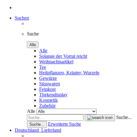
Suchen
Suche
Alle
Alle
Solange der Vorrat reicht
Weihnachtsartikel
Tee
Heilpflanzen, Kräuter, Wurzeln
Gewürze
Süsswaren
Feinkost
Thekendisplay
Kosmetik
Zubehör
Alle
Suche...
Erweiterte Suche
Suche...
Deutschland
Lieferland