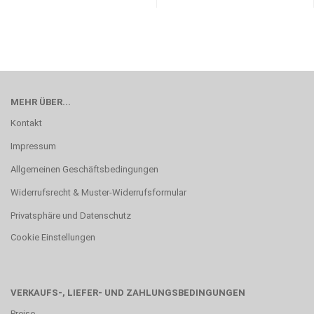
MEHR ÜBER...
Kontakt
Impressum
Allgemeinen Geschäftsbedingungen
Widerrufsrecht & Muster-Widerrufsformular
Privatsphäre und Datenschutz
Cookie Einstellungen
VERKAUFS-, LIEFER- UND ZAHLUNGSBEDINGUNGEN
Preise