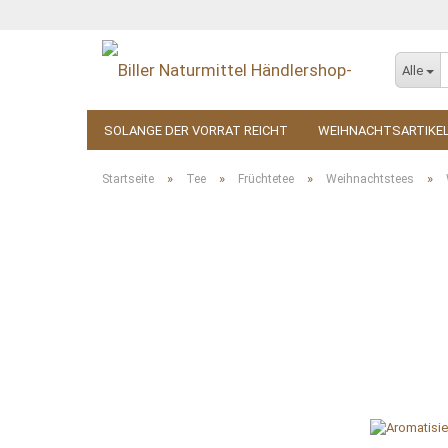
Alle
SOLANGE DER VORRAT REICHT
WEIHNACHTSARTIKE
KOSMETIK
ZUBEHÖR
»
»
»
»
Startseite
Tee
Früchtetee
Weihnachtstees