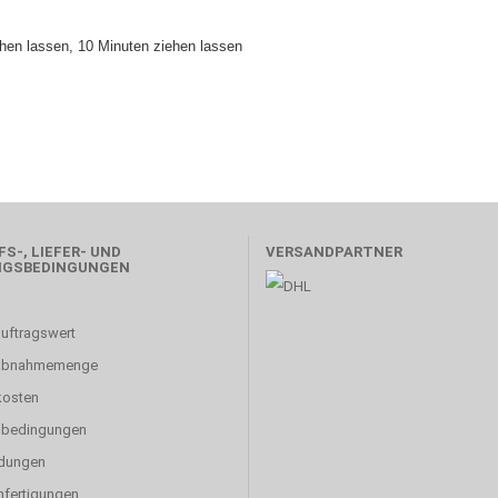
chen lassen, 10 Minuten ziehen lassen
S-, LIEFER- UND
VERSANDPARTNER
NGSBEDINGUNGEN
uftragswert
abnahmemenge
kosten
sbedingungen
dungen
fertigungen