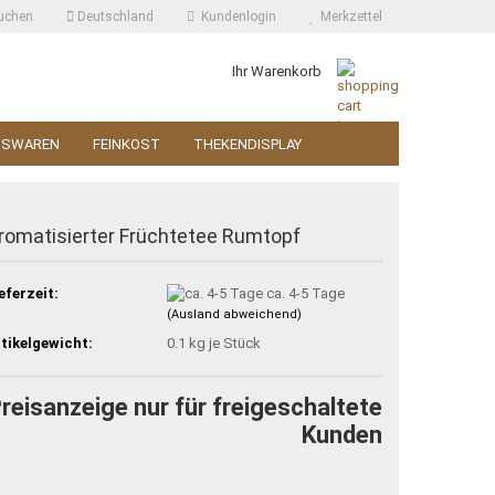
uchen
Deutschland
Kundenlogin
Merkzettel
Ihr Warenkorb
SSWAREN
FEINKOST
THEKENDISPLAY
romatisierter Früchtetee Rumtopf
eferzeit:
ca. 4-5 Tage
(Ausland abweichend)
tikelgewicht:
0.1
kg je Stück
reisanzeige nur für freigeschaltete
Kunden