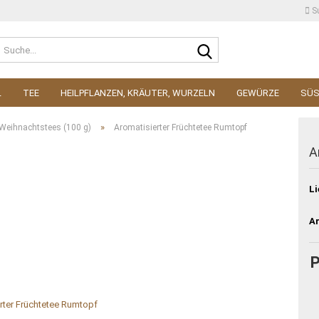
S
Suche...
L
TEE
HEILPFLANZEN, KRÄUTER, WURZELN
GEWÜRZE
SÜ
»
Weihnachtstees (100 g)
Aromatisierter Früchtetee Rumtopf
A
Li
Ar
P