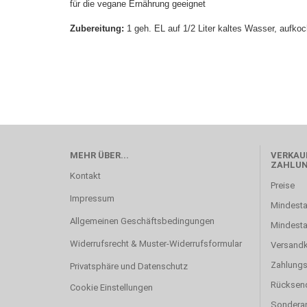
für die vegane Ernährung geeignet
Zubereitung:
1 geh. EL auf 1/2 Liter kaltes Wasser, aufko
MEHR ÜBER...
VERKAUF
ZAHLU
Kontakt
Preise
Impressum
Mindesta
Allgemeinen Geschäftsbedingungen
Mindest
Widerrufsrecht & Muster-Widerrufsformular
Versand
Zahlung
Privatsphäre und Datenschutz
Rücksen
Cookie Einstellungen
Sonderan