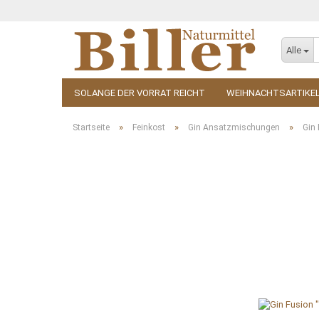
Alle
SOLANGE DER VORRAT REICHT
WEIHNACHTSARTIKE
KOSMETIK
ZUBEHÖR
»
»
»
Startseite
Feinkost
Gin Ansatzmischungen
Gin 