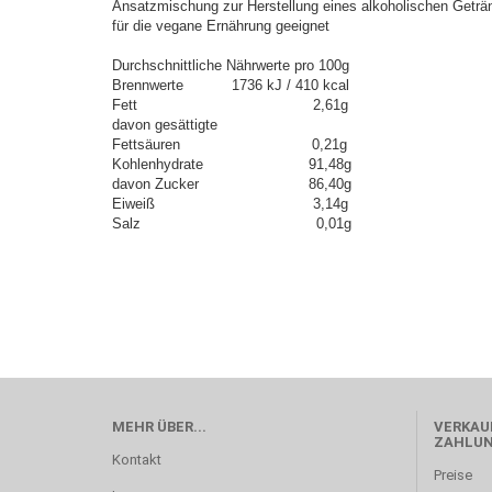
Ansatzmischung zur Herstellung eines alkoholischen Geträ
für die vegane Ernährung geeignet
Durchschnittliche Nährwerte pro 100g
Brennwerte 1736 kJ / 410 kcal
Fett 2,61g
davon gesättigte
Fettsäuren 0,21g
Kohlenhydrate 91,48g
davon Zucker 86,40g
Eiweiß 3,14g
Salz 0,01g
MEHR ÜBER...
VERKAUF
ZAHLU
Kontakt
Preise