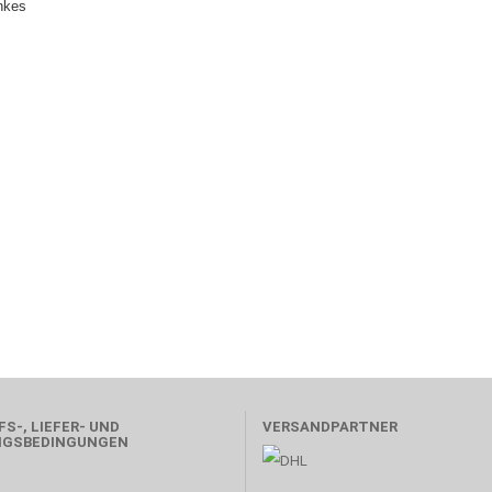
nkes
S-, LIEFER- UND
VERSANDPARTNER
NGSBEDINGUNGEN