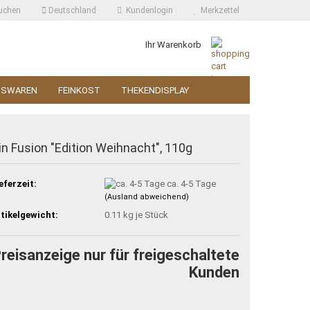
uchen
Deutschland
Kundenlogin
Merkzettel
Ihr Warenkorb
SSWAREN
FEINKOST
THEKENDISPLAY
in Fusion "Edition Weihnacht", 110g
eferzeit:
ca. 4-5 Tage
(Ausland abweichend)
tikelgewicht:
0.11
kg je Stück
reisanzeige nur für freigeschaltete
Kunden