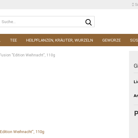
S
Suche...
L
TEE
HEILPFLANZEN, KRÄUTER, WURZELN
GEWÜRZE
SÜ
Fusion "Edition Weihnacht", 110g
G
Li
Ar
P