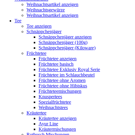
Weihnachtsartikel anzeigen
Weihnachtsgewürze
Weihnachtsartikel anzeigen
Tee
Tee anzeigen
Schnäppchenjäger
Schnäppchenjäger anzeigen
Schnäppchenjäger (100g)
Schnäppchenjäger (Kiloware)
Früchtetee
Früchtetee anzeigen
Früchtetee basisch
Früchtetee Exklusiv Royal Serie
Früchtetee im Schlauchbeutel
Früchtetee ohne Aromen
Früchtetee ohne Hibiskus
Früchteteemischungen
Knuspertees
Spezialfrüchtetee
Weihnachtstees
Kräutertee
Kräutertee anzeigen
Ayur Line
Kräutermischungen
Rotbusch Mischungen