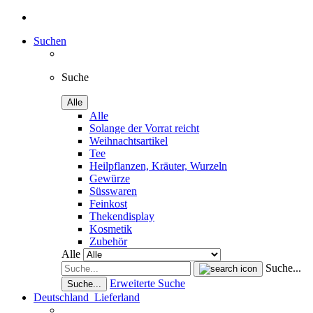
Suchen
Suche
Alle
Alle
Solange der Vorrat reicht
Weihnachtsartikel
Tee
Heilpflanzen, Kräuter, Wurzeln
Gewürze
Süsswaren
Feinkost
Thekendisplay
Kosmetik
Zubehör
Alle
Suche...
Erweiterte Suche
Suche...
Deutschland
Lieferland