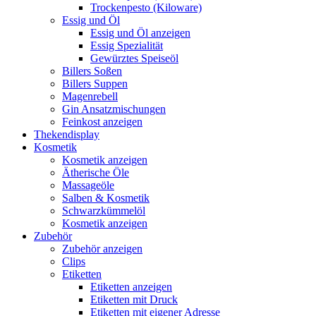
Trockenpesto (Kiloware)
Essig und Öl
Essig und Öl anzeigen
Essig Spezialität
Gewürztes Speiseöl
Billers Soßen
Billers Suppen
Magenrebell
Gin Ansatzmischungen
Feinkost anzeigen
Thekendisplay
Kosmetik
Kosmetik anzeigen
Ätherische Öle
Massageöle
Salben & Kosmetik
Schwarzkümmelöl
Kosmetik anzeigen
Zubehör
Zubehör anzeigen
Clips
Etiketten
Etiketten anzeigen
Etiketten mit Druck
Etiketten mit eigener Adresse