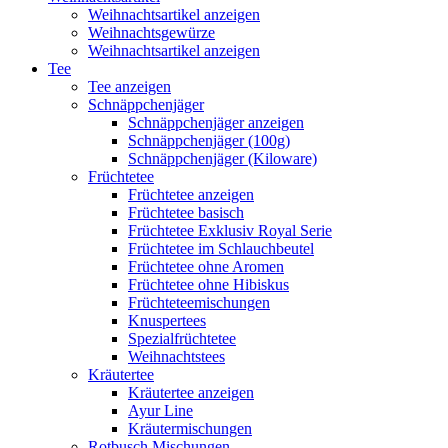
Weihnachtsartikel anzeigen
Weihnachtsgewürze
Weihnachtsartikel anzeigen
Tee
Tee anzeigen
Schnäppchenjäger
Schnäppchenjäger anzeigen
Schnäppchenjäger (100g)
Schnäppchenjäger (Kiloware)
Früchtetee
Früchtetee anzeigen
Früchtetee basisch
Früchtetee Exklusiv Royal Serie
Früchtetee im Schlauchbeutel
Früchtetee ohne Aromen
Früchtetee ohne Hibiskus
Früchteteemischungen
Knuspertees
Spezialfrüchtetee
Weihnachtstees
Kräutertee
Kräutertee anzeigen
Ayur Line
Kräutermischungen
Rotbusch Mischungen