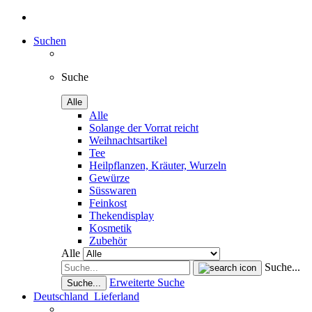
Suchen
Suche
Alle
Alle
Solange der Vorrat reicht
Weihnachtsartikel
Tee
Heilpflanzen, Kräuter, Wurzeln
Gewürze
Süsswaren
Feinkost
Thekendisplay
Kosmetik
Zubehör
Alle
Suche...
Erweiterte Suche
Suche...
Deutschland
Lieferland