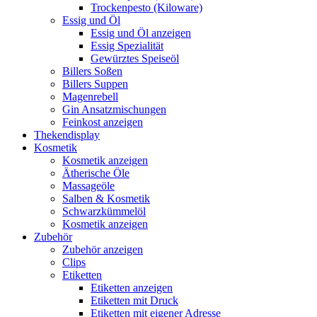
Trockenpesto (Kiloware)
Essig und Öl
Essig und Öl anzeigen
Essig Spezialität
Gewürztes Speiseöl
Billers Soßen
Billers Suppen
Magenrebell
Gin Ansatzmischungen
Feinkost anzeigen
Thekendisplay
Kosmetik
Kosmetik anzeigen
Ätherische Öle
Massageöle
Salben & Kosmetik
Schwarzkümmelöl
Kosmetik anzeigen
Zubehör
Zubehör anzeigen
Clips
Etiketten
Etiketten anzeigen
Etiketten mit Druck
Etiketten mit eigener Adresse