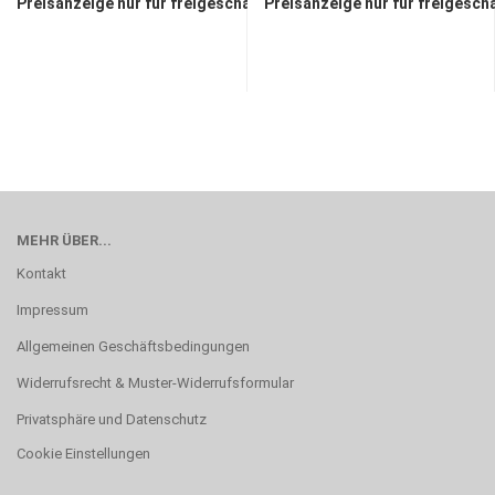
Preisanzeige nur für freigeschaltete Kunden
Preisanzeige nur für freigesch
MEHR ÜBER...
Kontakt
Impressum
Allgemeinen Geschäftsbedingungen
Widerrufsrecht & Muster-Widerrufsformular
Privatsphäre und Datenschutz
Cookie Einstellungen