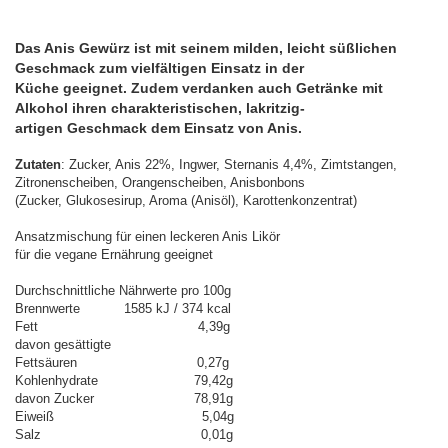
Das Anis Gewürz ist mit seinem milden, leicht süßlichen
Geschmack zum vielfältigen Einsatz in der
Küche geeignet. Zudem verdanken auch Getränke mit
Alkohol ihren charakteristischen, lakritzig-
artigen Geschmack dem Einsatz von Anis.
Zutaten
: Zucker, Anis 22%, Ingwer, Sternanis 4,4%, Zimtstangen,
Zitronenscheiben, Orangenscheiben, Anisbonbons
(Zucker, Glukosesirup, Aroma (Anisöl), Karottenkonzentrat)
Ansatzmischung für einen leckeren Anis Likör
für die vegane Ernährung geeignet
Durchschnittliche Nährwerte pro 100g
Brennwerte 1585 kJ / 374 kcal
Fett 4,39g
davon gesättigte
Fettsäuren 0,27g
Kohlenhydrate 79,42g
davon Zucker 78,91g
Eiweiß 5,04g
Salz 0,01g