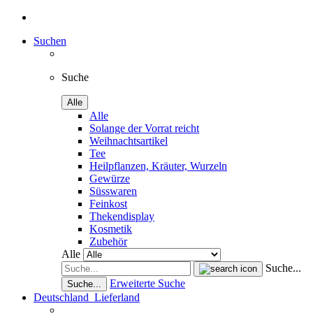
Suchen
Suche
Alle
Alle
Solange der Vorrat reicht
Weihnachtsartikel
Tee
Heilpflanzen, Kräuter, Wurzeln
Gewürze
Süsswaren
Feinkost
Thekendisplay
Kosmetik
Zubehör
Alle
Suche...
Erweiterte Suche
Suche...
Deutschland
Lieferland