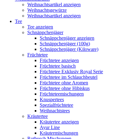
Weihnachtsartikel anzeigen
Weihnachtsgewürze
Weihnachtsartikel anzeigen
Tee
Tee anzeigen
Schnäppchenjäger
Schnäppchenjäger anzeigen
Schnäppchenjäger (100g)
Schnäppchenjäger (Kiloware)
Früchtetee
Früchtetee anzeigen
Früchtetee basisch
Früchtetee Exklusiv Royal Serie
Früchtetee im Schlauchbeutel
Früchtetee ohne Aromen
Früchtetee ohne Hibiskus
Früchteteemischungen
Knuspertees
Spezialfrüchtetee
Weihnachtstees
Kräutertee
Kräutertee anzeigen
Ayur Line
Kräutermischungen
Rotbusch Mischungen