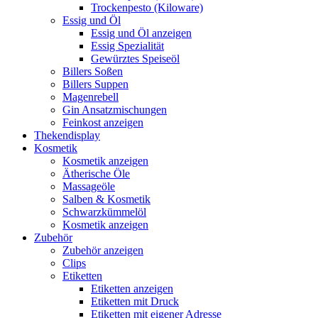
Trockenpesto (Kiloware)
Essig und Öl
Essig und Öl anzeigen
Essig Spezialität
Gewürztes Speiseöl
Billers Soßen
Billers Suppen
Magenrebell
Gin Ansatzmischungen
Feinkost anzeigen
Thekendisplay
Kosmetik
Kosmetik anzeigen
Ätherische Öle
Massageöle
Salben & Kosmetik
Schwarzkümmelöl
Kosmetik anzeigen
Zubehör
Zubehör anzeigen
Clips
Etiketten
Etiketten anzeigen
Etiketten mit Druck
Etiketten mit eigener Adresse