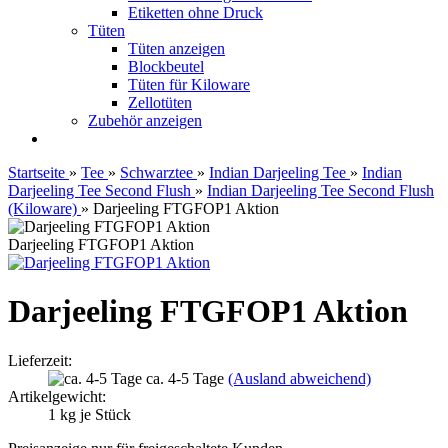
Etiketten ohne Druck
Tüten
Tüten anzeigen
Blockbeutel
Tüten für Kiloware
Zellotüten
Zubehör anzeigen
Startseite
»
Tee
»
Schwarztee
»
Indian Darjeeling Tee
»
Indian
Darjeeling Tee Second Flush
»
Indian Darjeeling Tee Second Flush
(Kiloware)
»
Darjeeling FTGFOP1 Aktion
Darjeeling FTGFOP1 Aktion
Darjeeling FTGFOP1 Aktion
Lieferzeit:
ca. 4-5 Tage
(Ausland abweichend)
Artikelgewicht:
1
kg je Stück