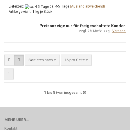
Lieferzeit:
ca. 4-5 Tage
(Ausland abweichend)
Artikelgewicht:
1
kg je Stück
Preisanzeige nur für freigeschaltete Kunden
zzgl. 7% MwSt. zzgl.
Versand
Sortieren nach
pro Seite
Sortieren nach
16 pro Seite
1
1
bis
5
(von insgesamt
5
)
MEHR ÜBER...
Kontakt