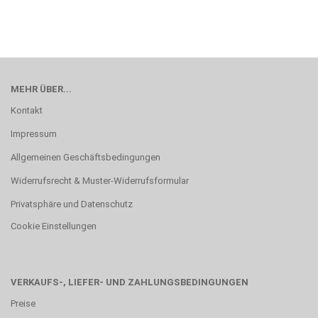
MEHR ÜBER...
Kontakt
Impressum
Allgemeinen Geschäftsbedingungen
Widerrufsrecht & Muster-Widerrufsformular
Privatsphäre und Datenschutz
Cookie Einstellungen
VERKAUFS-, LIEFER- UND ZAHLUNGSBEDINGUNGEN
Preise