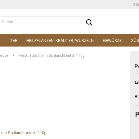
S
Suche...
L
TEE
HEILPFLANZEN, KRÄUTER, WURZELN
GEWÜRZE
SÜ
»
eutel
Pesto Tomate im Schlauchbeutel, 110g
P
Li
Ar
P