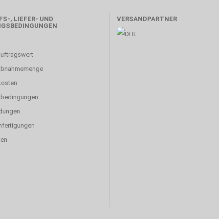
S-, LIEFER- UND
VERSANDPARTNER
NGSBEDINGUNGEN
uftragswert
abnahmemenge
kosten
sbedingungen
dungen
fertigungen
ten