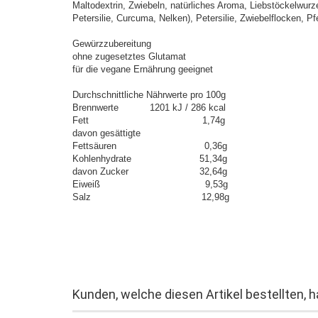
Maltodextrin, Zwiebeln, natürliches Aroma, Liebstöckelwur
Petersilie, Curcuma, Nelken), Petersilie, Zwiebelflocken, P
Gewürzzubereitung
ohne zugesetztes Glutamat
für die vegane Ernährung geeignet
Durchschnittliche Nährwerte pro 100g
Brennwerte 1201 kJ / 286 kcal
Fett 1,74g
davon gesättigte
Fettsäuren 0,36g
Kohlenhydrate 51,34g
davon Zucker 32,64g
Eiweiß 9,53g
Salz 12,98g
Kunden, welche diesen Artikel bestellten, 