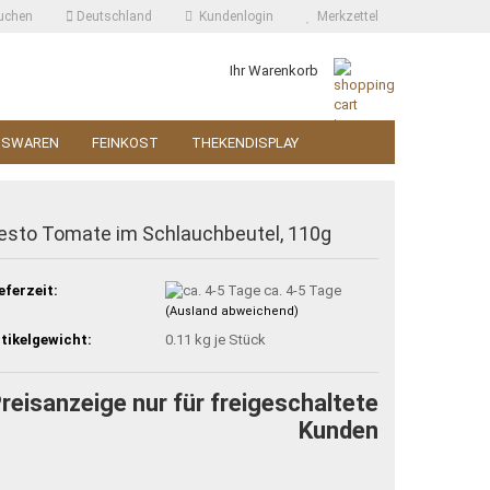
uchen
Deutschland
Kundenlogin
Merkzettel
Ihr Warenkorb
SSWAREN
FEINKOST
THEKENDISPLAY
esto Tomate im Schlauchbeutel, 110g
eferzeit:
ca. 4-5 Tage
(Ausland abweichend)
tikelgewicht:
0.11
kg je Stück
reisanzeige nur für freigeschaltete
Kunden