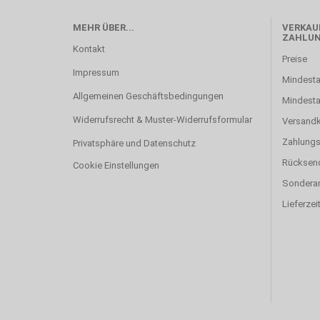
MEHR ÜBER...
VERKAUF
ZAHLU
Kontakt
Preise
Impressum
Mindesta
Allgemeinen Geschäftsbedingungen
Mindest
Widerrufsrecht & Muster-Widerrufsformular
Versand
Zahlung
Privatsphäre und Datenschutz
Rücksen
Cookie Einstellungen
Sonderan
Lieferzei