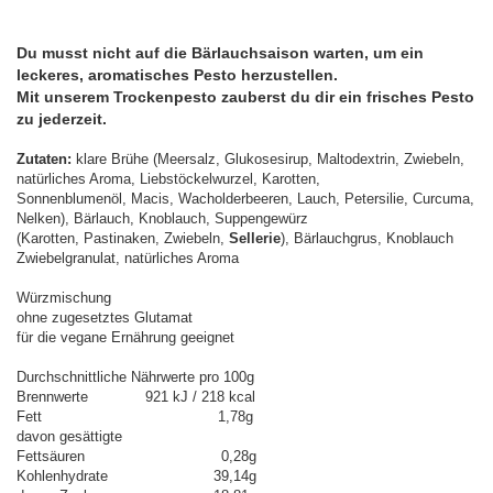
Du musst nicht auf die Bärlauchsaison warten, um ein
leckeres, aromatisches Pesto herzustellen.
Mit unserem Trockenpesto zauberst du dir ein frisches Pesto
zu jederzeit.
Zutaten:
klare Brühe (Meersalz, Glukosesirup, Maltodextrin, Zwiebeln,
natürliches Aroma, Liebstöckelwurzel, Karotten,
Sonnenblumenöl, Macis, Wacholderbeeren, Lauch, Petersilie, Curcuma,
Nelken), Bärlauch, Knoblauch, Suppengewürz
(Karotten, Pastinaken, Zwiebeln,
Sellerie
), Bärlauchgrus, Knoblauch
Zwiebelgranulat, natürliches Aroma
Würzmischung
ohne zugesetztes Glutamat
für die vegane Ernährung geeignet
Durchschnittliche Nährwerte pro 100g
Brennwerte 921 kJ / 218 kcal
Fett 1,78g
davon gesättigte
Fettsäuren 0,28g
Kohlenhydrate 39,14g