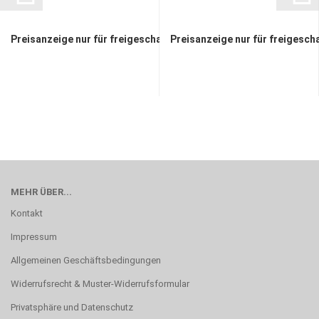
Preisanzeige nur für freigeschaltete Kunden
Preisanzeige nur für freigesch
MEHR ÜBER...
Kontakt
Impressum
Allgemeinen Geschäftsbedingungen
Widerrufsrecht & Muster-Widerrufsformular
Privatsphäre und Datenschutz