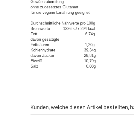
Gewürzzubereitung
ohne zugesetztes Glutamat
für die vegane Ernährung geeignet
Durchschnittliche Nährwerte pro 100g
Brennwerte 1226 kJ / 294 kcal
Fett 6,74g
davon gesättigte
Fettsäuren 1,20g
Kohlenhydrate 39,34g
davon Zucker 29,81g
Eiweiß 10,79g
Salz 0,08g
Kunden, welche diesen Artikel bestellten, 