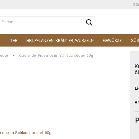
S
Suche...
L
TEE
HEILPFLANZEN, KRÄUTER, WURZELN
GEWÜRZE
SÜ
»
eutel
Kräuter der Provence im Schlauchbeutel, 60g
K
6
Li
Ar
P