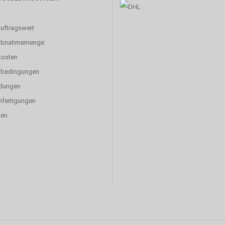
uftragswert
abnahmemenge
kosten
sbedingungen
dungen
fertigungen
ten