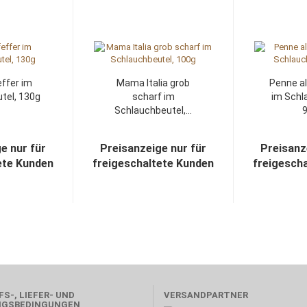
ffer im
Mama Italia grob
Penne al
tel, 130g
scharf im
im Schl
Schlauchbeutel,...
9
e nur für
Preisanzeige nur für
Preisanz
ete Kunden
freigeschaltete Kunden
freigesch
S-, LIEFER- UND
VERSANDPARTNER
NGSBEDINGUNGEN