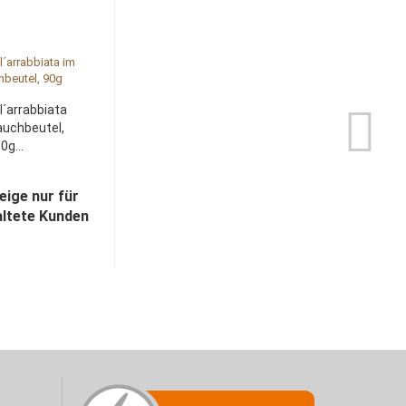
l´arrabbiata
auchbeutel,
0g...
eige nur für
altete Kunden