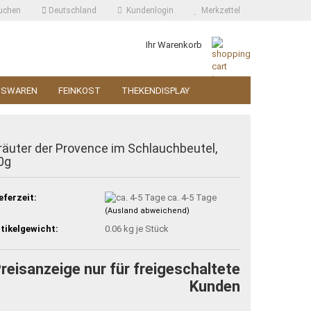
uchen
Deutschland
Kundenlogin
Merkzettel
Ihr Warenkorb
SSWAREN
FEINKOST
THEKENDISPLAY
räuter der Provence im Schlauchbeutel,
0g
eferzeit:
ca. 4-5 Tage
(Ausland abweichend)
tikelgewicht:
0.06
kg je Stück
reisanzeige nur für freigeschaltete
Kunden