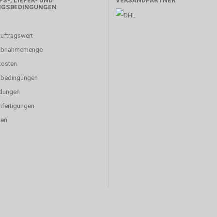
S-, LIEFER- UND
VERSANDPARTNER
NGSBEDINGUNGEN
uftragswert
abnahmemenge
kosten
sbedingungen
dungen
fertigungen
ten