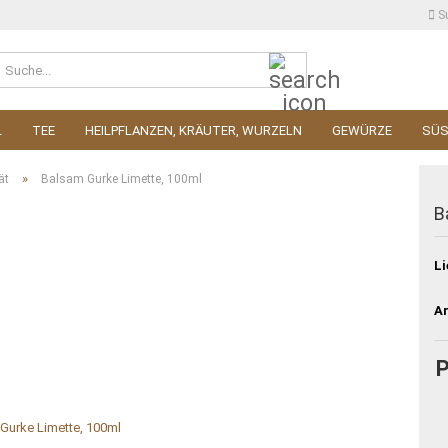
S
Suche...
L
TEE
HEILPFLANZEN, KRÄUTER, WURZELN
GEWÜRZE
SÜ
»
ät
Balsam Gurke Limette, 100ml
B
Li
Ar
P