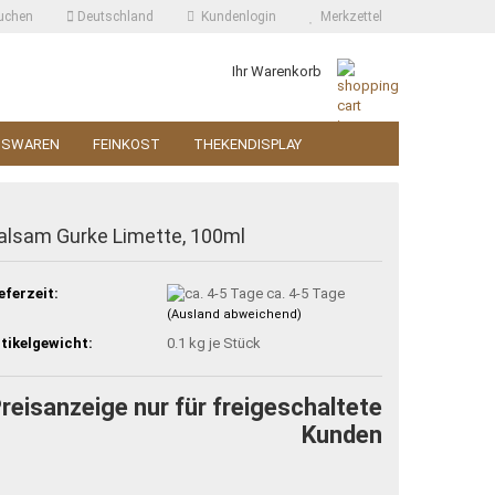
uchen
Deutschland
Kundenlogin
Merkzettel
Ihr Warenkorb
SSWAREN
FEINKOST
THEKENDISPLAY
alsam Gurke Limette, 100ml
eferzeit:
ca. 4-5 Tage
(Ausland abweichend)
tikelgewicht:
0.1
kg je Stück
reisanzeige nur für freigeschaltete
Kunden