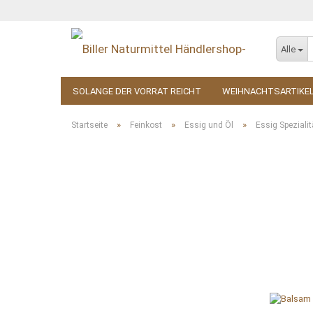
Alle
SOLANGE DER VORRAT REICHT
WEIHNACHTSARTIKE
KOSMETIK
ZUBEHÖR
»
»
»
Startseite
Feinkost
Essig und Öl
Essig Spezialit