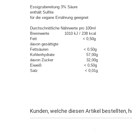
Essigzubereitung 3% Säure
enthält Sulfite
für die vegane Ernährung geeignet
Durchschnittliche Nährwerte pro 100ml
Brennwerte 1010 kJ / 238 kcal
Fett < 0,50g
davon gesättigte
Fettsäuren < 0,50g
Kohlenhydrate 57,00g
davon Zucker 32,00g
Eiweiß < 0,50g
Salz < 0,01g
Kunden, welche diesen Artikel bestellten, 