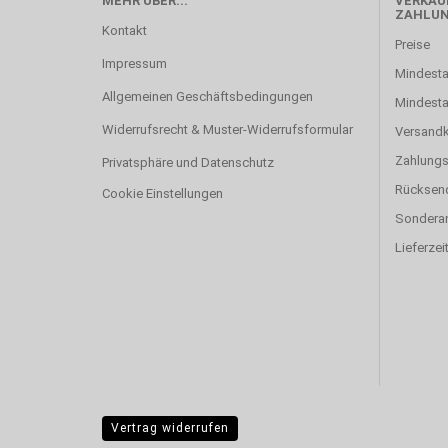
MEHR ÜBER...
VERKAUF
ZAHLU
Kontakt
Preise
Impressum
Mindesta
Allgemeinen Geschäftsbedingungen
Mindest
Widerrufsrecht & Muster-Widerrufsformular
Versand
Zahlung
Privatsphäre und Datenschutz
Rücksen
Cookie Einstellungen
Sonderan
Lieferzei
Vertrag widerrufen