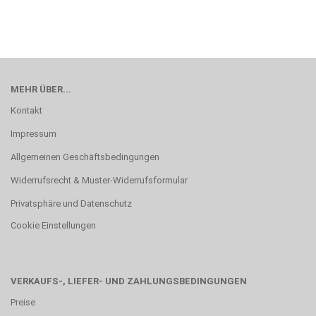
MEHR ÜBER...
Kontakt
Impressum
Allgemeinen Geschäftsbedingungen
Widerrufsrecht & Muster-Widerrufsformular
Privatsphäre und Datenschutz
Cookie Einstellungen
VERKAUFS-, LIEFER- UND ZAHLUNGSBEDINGUNGEN
Preise