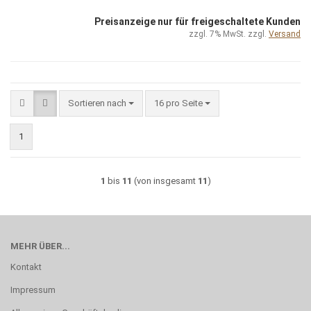
Preisanzeige nur für freigeschaltete Kunden
zzgl. 7% MwSt. zzgl.
Versand
Sortieren nach
pro Seite
Sortieren nach
16 pro Seite
1
1
bis
11
(von insgesamt
11
)
MEHR ÜBER...
Kontakt
Impressum