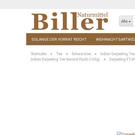
Alle
SOLANGE DER VORRAT REICHT
WEIHNACHTSARTIKE
KOSMETIK
ZUBEHÖR
»
»
»
Startseite
Tee
Schwarztee
Indian Darjeeling Tee
»
Indian Darjeeling Tee Second Flush (100g)
Darjeeling FTG