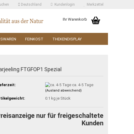
uchen
Deutschland
Kundenlogin
Merkzettel
Ihr Warenkorb
SSWAREN
FEINKOST
THEKENDISPLAY
arjeeling FTGFOP1 Spezial
eferzeit:
ca. 4-5 Tage
(Ausland abweichend)
tikelgewicht:
0.1
kg je Stück
reisanzeige nur für freigeschaltete
Kunden