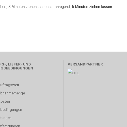
en, 3 Minuten ziehen lassen ist anregend, 5 Minuten ziehen lassen
S-, LIEFER- UND
VERSANDPARTNER
NGSBEDINGUNGEN
uftragswert
abnahmemenge
kosten
sbedingungen
dungen
fertigungen