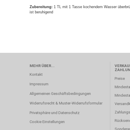
Zubereitung:
1 TL mit 1 Tasse kochendem Wasser überbrüh
ist beruhigend
MEHR ÜBER...
VERKAUF
ZAHLU
Kontakt
Preise
Impressum
Mindesta
Allgemeinen Geschäftsbedingungen
Mindest
Widerrufsrecht & Muster-Widerrufsformular
Versand
Zahlung
Privatsphäre und Datenschutz
Rücksen
Cookie Einstellungen
Sonderan