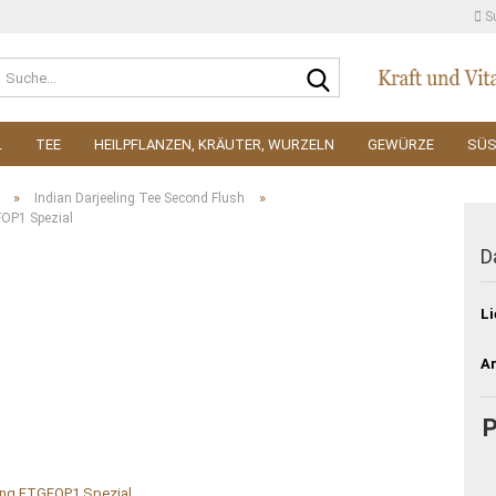
S
Suche...
L
TEE
HEILPFLANZEN, KRÄUTER, WURZELN
GEWÜRZE
SÜ
»
»
Indian Darjeeling Tee Second Flush
FOP1 Spezial
D
Li
Ar
P