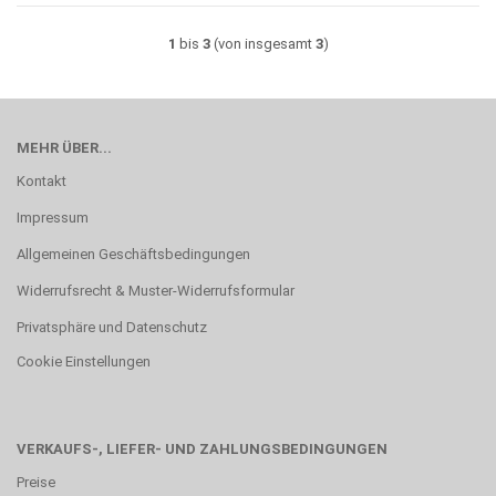
1
bis
3
(von insgesamt
3
)
MEHR ÜBER...
Kontakt
Impressum
Allgemeinen Geschäftsbedingungen
Widerrufsrecht & Muster-Widerrufsformular
Privatsphäre und Datenschutz
Cookie Einstellungen
VERKAUFS-, LIEFER- UND ZAHLUNGSBEDINGUNGEN
Preise