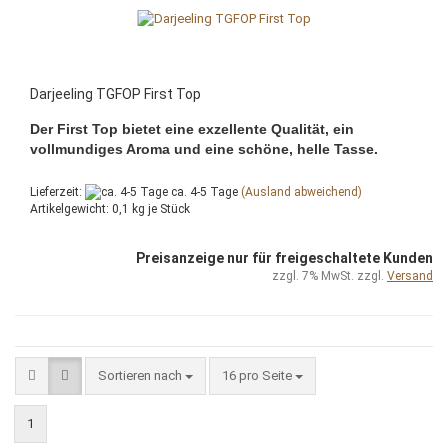
Darjeeling TGFOP First Top
Der First Top bietet eine exzellente Qualität, ein
vollmundiges Aroma und eine schöne, helle Tasse.
Lieferzeit:
ca. 4-5 Tage
(Ausland abweichend)
Artikelgewicht:
0,1
kg je Stück
Preisanzeige nur für freigeschaltete Kunden
zzgl. 7% MwSt. zzgl.
Versand
Sortieren nach
pro Seite
Sortieren nach
16 pro Seite
1