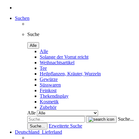
Suchen
Suche
Alle
Alle
Solange der Vorrat reicht
Weihnachtsartikel
Tee
Heilpflanzen, Kräuter, Wurzeln
Gewürze
Süsswaren
Feinkost
Thekendisplay
Kosmetik
Zubehör
Alle
Suche...
Erweiterte Suche
Suche...
Deutschland
Lieferland