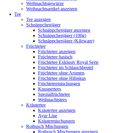
Weihnachtsgewürze
Weihnachtsartikel anzeigen
Tee
Tee anzeigen
Schnäppchenjäger
Schnäppchenjäger anzeigen
Schnäppchenjäger (100g)
Schnäppchenjäger (Kiloware)
Früchtetee
Früchtetee anzeigen
Früchtetee basisch
Früchtetee Exklusiv Royal Serie
Früchtetee im Schlauchbeutel
Früchtetee ohne Aromen
Früchtetee ohne Hibiskus
Früchteteemischungen
Knuspertees
Spezialfrüchtetee
Weihnachtstees
Kräutertee
Kräutertee anzeigen
Ayur Line
Kräutermischungen
Rotbusch Mischungen
Rotbusch Mischungen anzeigen