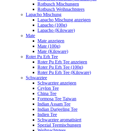
Rotbusch Mischungen
Rotbusch Weihnachtstees
Lapacho Mischung
Lapacho Mischung anzeigen
Lapacho (100g)
Lapacho (Kiloware)
Mate
Mate anzeigen
Mate (100g)
Mate (Kiloware)
Roter Pu Erh Tee
Roter Pu Erh Tee anzeigen
Roter Pu Erh Tee (100g)
Roter Pu Erh Tee (Kiloware)
Schwarztee
Schwarztee anzeigen
Ceylon Tee
China Tee
Formosa Tee Taiwan
Indian Assam Tee
Indian Darjeeling Tee
Indien Tee
Schwarztee aromatisiert
Spezial Teemischungen
Weihnachtstees