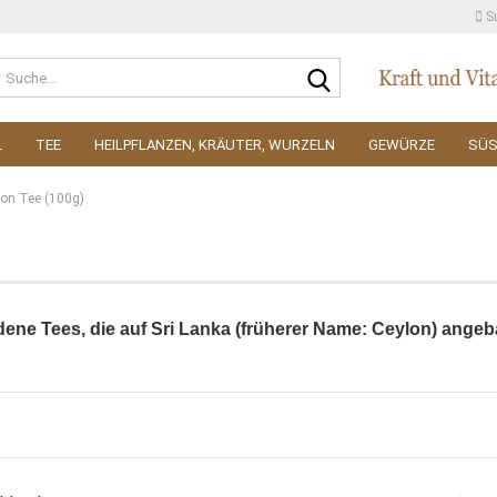
S
Suche...
L
TEE
HEILPFLANZEN, KRÄUTER, WURZELN
GEWÜRZE
SÜ
lon Tee (100g)
ene Tees, die auf Sri Lanka (früherer Name: Ceylon) angeb