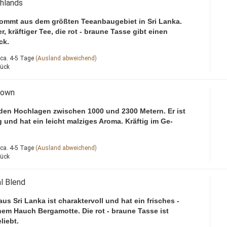
hlands
ommt aus dem größten Teeanbaugebiet in Sri Lanka.
, kräftiger Tee, die rot - braune Tasse gibt einen
ck.
ca. 4-5 Tage
(Ausland abweichend)
tück
rown
den Hochlagen zwischen 1000 und 2300 Metern. Er ist
g und hat ein leicht malziges Aroma. Kräftig im Ge-
ca. 4-5 Tage
(Ausland abweichend)
tück
l Blend
us Sri Lanka ist charaktervoll und hat ein frisches -
nem Hauch Bergamotte. Die rot - braune Tasse ist
liebt.