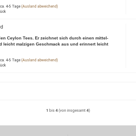
ca. 4-5 Tage
(Ausland abweichend)
tück
rd
den Ceylon Tees. Er zeichnet sich durch einen mittel-
d leicht malzigen Geschmack aus und erinnert leicht
ca. 4-5 Tage
(Ausland abweichend)
tück
1
bis
4
(von insgesamt
4
)