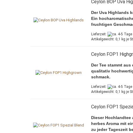
Ceylon BOP Uva Hig
Der Uva Highlands k
Ein hocharomatischer
fruchtigen Geschma
Lieferzeit:
Artikelgewicht:
0,1
kg je S
Ceylon FOP1 Highg
Der Tee stammt aus 
qualitativ hochwerti
schmack.
Lieferzeit:
Artikelgewicht:
0,1
kg je S
Ceylon FOP1 Spezia
Dieser Hochlandtee a
herbes Aroma mit ei
zu jeder Tageszeit be