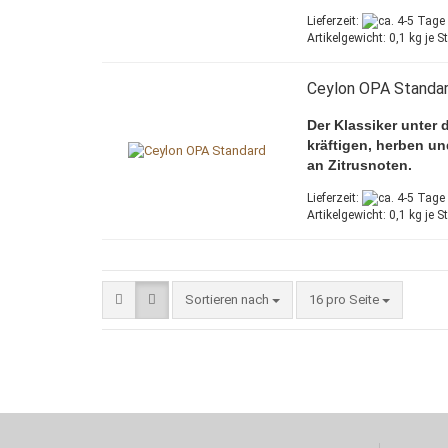
Lieferzeit:
Artikelgewicht:
0,1
kg je S
Ceylon OPA Standa
Der Klassiker unter 
kräftigen, herben un
an Zitrusnoten.
Lieferzeit:
Artikelgewicht:
0,1
kg je S
Sortieren nach
pro Seite
Sortieren nach
16 pro Seite