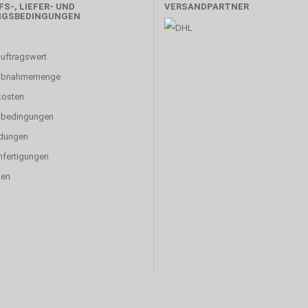
S-, LIEFER- UND
VERSANDPARTNER
NGSBEDINGUNGEN
uftragswert
abnahmemenge
kosten
sbedingungen
dungen
fertigungen
ten