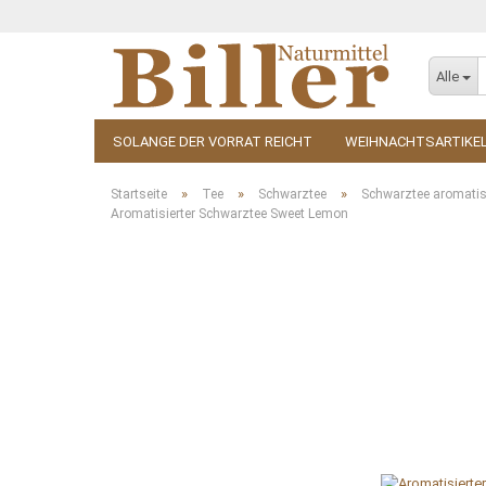
Alle
SOLANGE DER VORRAT REICHT
WEIHNACHTSARTIKE
KOSMETIK
ZUBEHÖR
»
»
»
Startseite
Tee
Schwarztee
Schwarztee aromatis
Aromatisierter Schwarztee Sweet Lemon