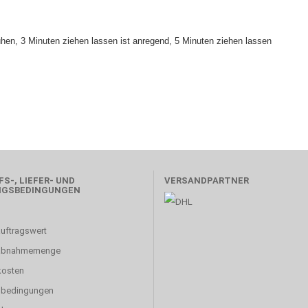
en, 3 Minuten ziehen lassen ist anregend, 5 Minuten ziehen lassen
S-, LIEFER- UND
VERSANDPARTNER
NGSBEDINGUNGEN
uftragswert
abnahmemenge
kosten
sbedingungen