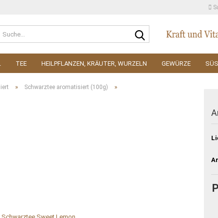
S
Suche...
L
TEE
HEILPFLANZEN, KRÄUTER, WURZELN
GEWÜRZE
SÜ
»
»
iert
Schwarztee aromatisiert (100g)
A
Li
Ar
P