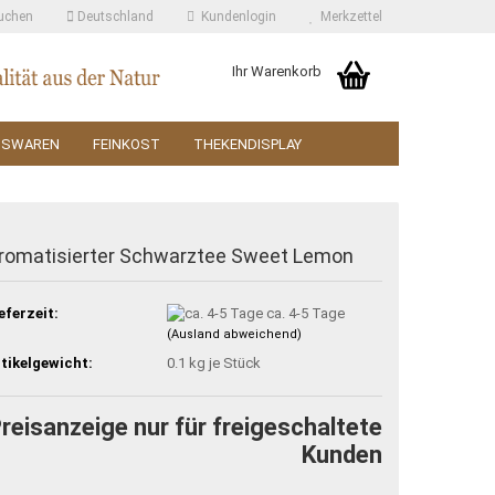
uchen
Deutschland
Kundenlogin
Merkzettel
Ihr Warenkorb
SSWAREN
FEINKOST
THEKENDISPLAY
romatisierter Schwarztee Sweet Lemon
eferzeit:
ca. 4-5 Tage
(Ausland abweichend)
tikelgewicht:
0.1
kg je Stück
reisanzeige nur für freigeschaltete
Kunden