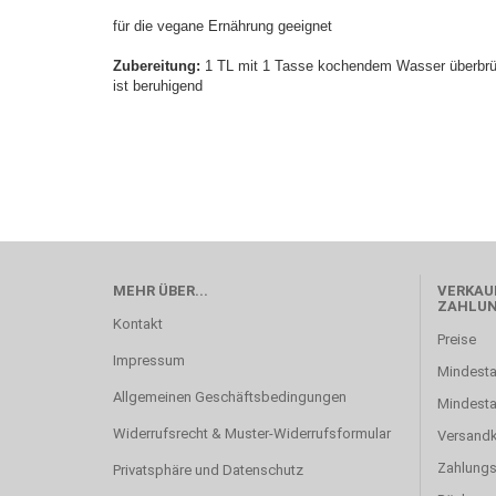
für die vegane Ernährung geeignet
Zubereitung:
1 TL mit 1 Tasse kochendem Wasser überbrüh
ist beruhigend
MEHR ÜBER...
VERKAUF
ZAHLU
Kontakt
Preise
Impressum
Mindesta
Allgemeinen Geschäftsbedingungen
Mindest
Widerrufsrecht & Muster-Widerrufsformular
Versand
Zahlung
Privatsphäre und Datenschutz