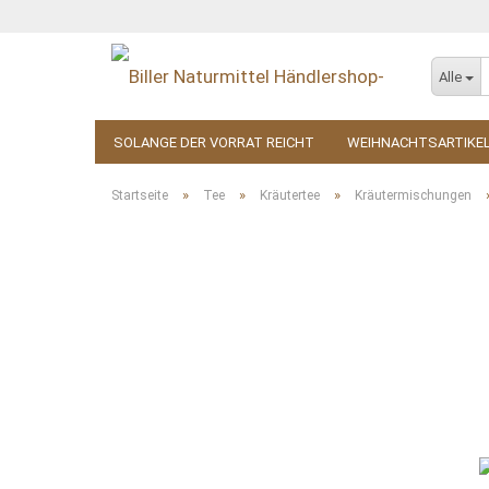
Alle
SOLANGE DER VORRAT REICHT
WEIHNACHTSARTIKE
KOSMETIK
ZUBEHÖR
»
»
»
Startseite
Tee
Kräutertee
Kräutermischungen