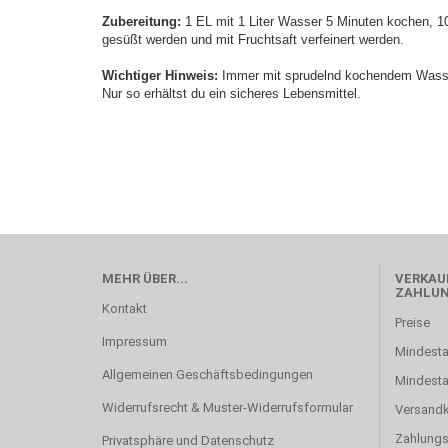
Zubereitung:
1 EL mit 1 Liter Wasser 5 Minuten kochen, 1
gesüßt werden und mit Fruchtsaft verfeinert werden.
Wichtiger Hinweis:
Immer mit sprudelnd kochendem Wasse
Nur so erhältst du ein sicheres Lebensmittel.
MEHR ÜBER...
VERKAUF
ZAHLU
Kontakt
Preise
Impressum
Mindesta
Allgemeinen Geschäftsbedingungen
Mindest
Widerrufsrecht & Muster-Widerrufsformular
Versand
Zahlung
Privatsphäre und Datenschutz