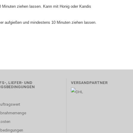
0 Minuten ziehen lassen. Kann mit Honig oder Kandis
r aufgießen und mindestens 10 Minuten ziehen lassen.
S-, LIEFER- UND
VERSANDPARTNER
NGSBEDINGUNGEN
uftragswert
abnahmemenge
kosten
sbedingungen