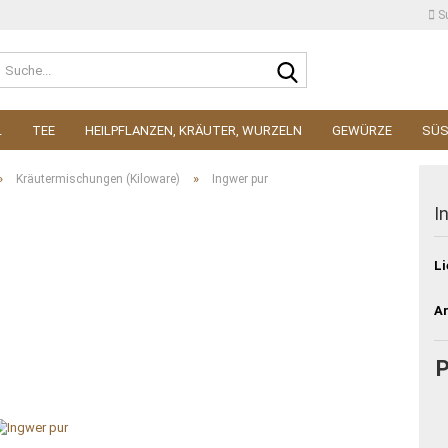
S
Suche...
L
TEE
HEILPFLANZEN, KRÄUTER, WURZELN
GEWÜRZE
SÜ
»
»
Kräutermischungen (Kiloware)
Ingwer pur
I
Li
Ar
P