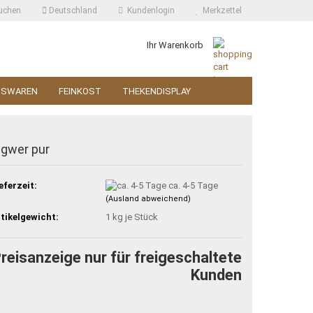
uchen
Deutschland
Kundenlogin
Merkzettel
Ihr Warenkorb
SSWAREN
FEINKOST
THEKENDISPLAY
ngwer pur
eferzeit:
ca. 4-5 Tage
(Ausland abweichend)
tikelgewicht:
1
kg je Stück
reisanzeige nur für freigeschaltete
Kunden