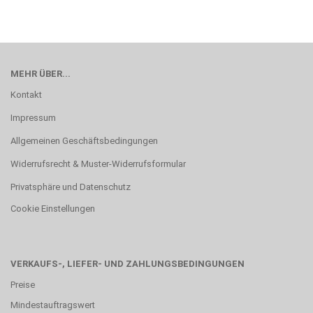
MEHR ÜBER...
Kontakt
Impressum
Allgemeinen Geschäftsbedingungen
Widerrufsrecht & Muster-Widerrufsformular
Privatsphäre und Datenschutz
Cookie Einstellungen
VERKAUFS-, LIEFER- UND ZAHLUNGSBEDINGUNGEN
Preise
Mindestauftragswert