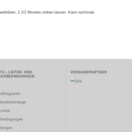
erbrühen, 2 1/2 Minuten ziehen lassen. Kann nochmals
S-, LIEFER- UND
VERSANDPARTNER
NGSBEDINGUNGEN
uftragswert
abnahmemenge
kosten
sbedingungen
dungen