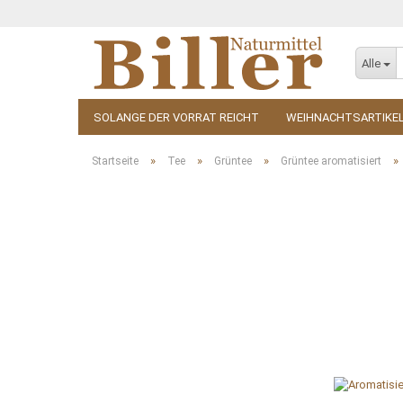
Alle
SOLANGE DER VORRAT REICHT
WEIHNACHTSARTIKE
KOSMETIK
ZUBEHÖR
»
»
»
»
Startseite
Tee
Grüntee
Grüntee aromatisiert