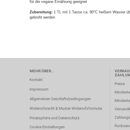
für die vegane Ernährung geeignet
Zubereitung:
1 TL mit 1 Tasse ca. 80°C heißem Wasser üb
gebrüht werden
MEHR ÜBER...
VERKAUF
ZAHLU
Kontakt
Preise
Impressum
Mindesta
Allgemeinen Geschäftsbedingungen
Mindest
Widerrufsrecht & Muster-Widerrufsformular
Versand
Zahlung
Privatsphäre und Datenschutz
Rücksen
Cookie Einstellungen