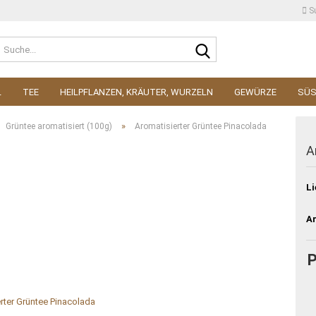
S
Suche...
L
TEE
HEILPFLANZEN, KRÄUTER, WURZELN
GEWÜRZE
SÜ
»
Grüntee aromatisiert (100g)
Aromatisierter Grüntee Pinacolada
A
Li
Ar
P