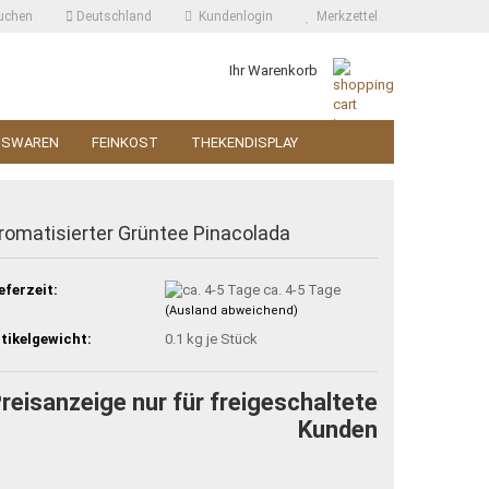
uchen
Deutschland
Kundenlogin
Merkzettel
Ihr Warenkorb
SSWAREN
FEINKOST
THEKENDISPLAY
romatisierter Grüntee Pinacolada
eferzeit:
ca. 4-5 Tage
(Ausland abweichend)
tikelgewicht:
0.1
kg je Stück
reisanzeige nur für freigeschaltete
Kunden