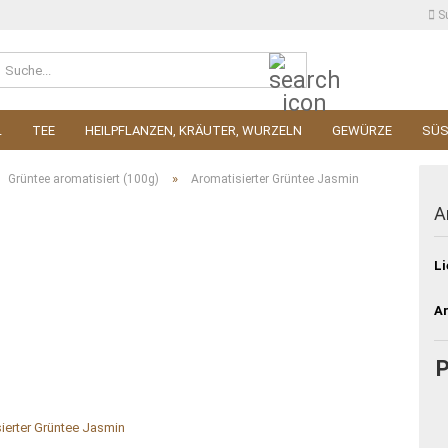
S
Suche...
L
TEE
HEILPFLANZEN, KRÄUTER, WURZELN
GEWÜRZE
SÜ
»
Grüntee aromatisiert (100g)
Aromatisierter Grüntee Jasmin
A
Li
Ar
P