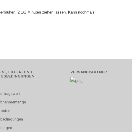
erbrühen, 2 1/2 Minuten ziehen lassen. Kann nochmals
S-, LIEFER- UND
VERSANDPARTNER
NGSBEDINGUNGEN
uftragswert
abnahmemenge
kosten
sbedingungen
dungen