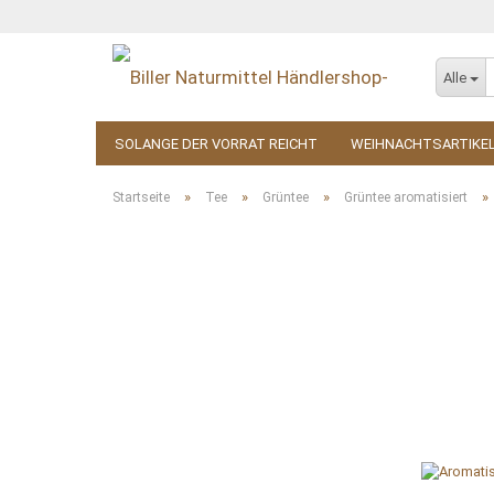
Alle
SOLANGE DER VORRAT REICHT
WEIHNACHTSARTIKE
KOSMETIK
ZUBEHÖR
»
»
»
»
Startseite
Tee
Grüntee
Grüntee aromatisiert