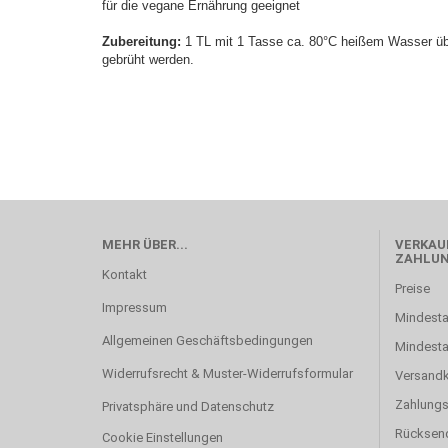
für die vegane Ernährung geeignet
Zubereitung:
1 TL mit 1 Tasse ca. 80°C heißem Wasser üb
gebrüht werden.
MEHR ÜBER...
VERKAUF
ZAHLU
Kontakt
Preise
Impressum
Mindesta
Allgemeinen Geschäftsbedingungen
Mindest
Widerrufsrecht & Muster-Widerrufsformular
Versand
Zahlung
Privatsphäre und Datenschutz
Rücksen
Cookie Einstellungen