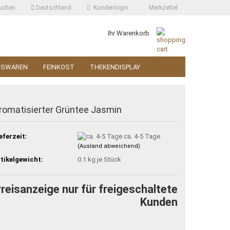
uchen
Deutschland
Kundenlogin
Merkzettel
Ihr Warenkorb
SSWAREN
FEINKOST
THEKENDISPLAY
romatisierter Grüntee Jasmin
eferzeit:
ca. 4-5 Tage
(Ausland abweichend)
tikelgewicht:
0.1
kg je Stück
reisanzeige nur für freigeschaltete
Kunden