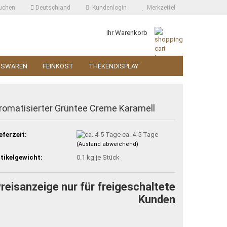
uchen
Deutschland
Kundenlogin
Merkzettel
Ihr Warenkorb
SSWAREN
FEINKOST
THEKENDISPLAY
romatisierter Grüntee Creme Karamell
eferzeit:
ca. 4-5 Tage
(Ausland abweichend)
tikelgewicht:
0.1
kg je Stück
reisanzeige nur für freigeschaltete
Kunden