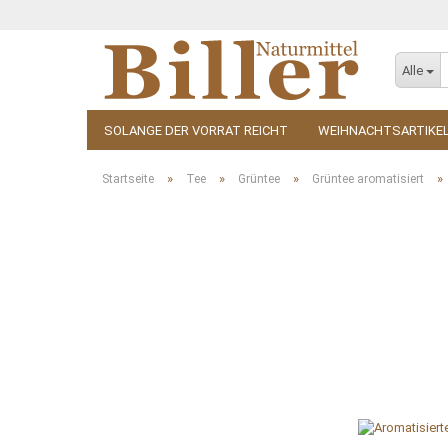
Alle
SOLANGE DER VORRAT REICHT
WEIHNACHTSARTIKE
KOSMETIK
ZUBEHÖR
»
»
»
»
Startseite
Tee
Grüntee
Grüntee aromatisiert