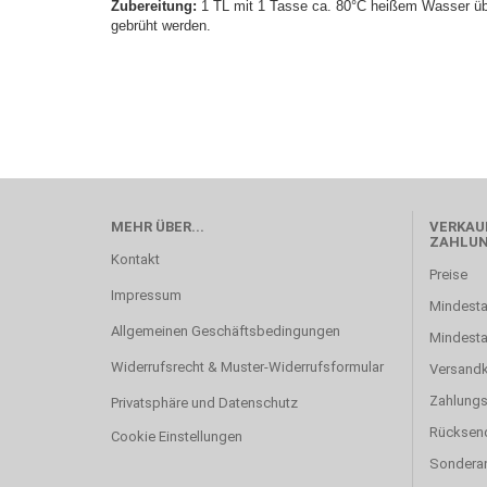
Zubereitung:
1 TL mit 1 Tasse ca. 80°C heißem Wasser üb
gebrüht werden.
MEHR ÜBER...
VERKAUF
ZAHLU
Kontakt
Preise
Impressum
Mindesta
Allgemeinen Geschäftsbedingungen
Mindest
Widerrufsrecht & Muster-Widerrufsformular
Versand
Zahlung
Privatsphäre und Datenschutz
Rücksen
Cookie Einstellungen
Sonderan