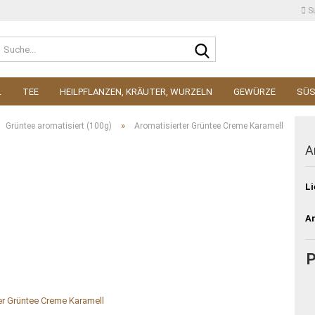
S
Suche...
L
TEE
HEILPFLANZEN, KRÄUTER, WURZELN
GEWÜRZE
SÜ
»
Grüntee aromatisiert (100g)
Aromatisierter Grüntee Creme Karamell
A
Li
Ar
P