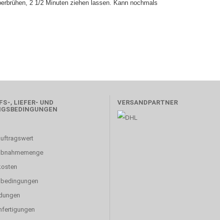
erbrühen, 2 1/2 Minuten ziehen lassen. Kann nochmals
S-, LIEFER- UND
VERSANDPARTNER
NGSBEDINGUNGEN
uftragswert
abnahmemenge
kosten
sbedingungen
dungen
fertigungen