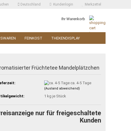
uchen
Deutschland
Kundenlogin
Merkzettel
Ihr Warenkorb
SSWAREN
FEINKOST
THEKENDISPLAY
romatisierter Früchtetee Mandelplätzchen
eferzeit:
ca. 4-5 Tage
(Ausland abweichend)
tikelgewicht:
1
kg je Stück
reisanzeige nur für freigeschaltete
Kunden