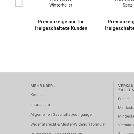
Winterholler
Spezia
Preisanzeige nur für
Preisanzeig
freigeschaltete Kunden
freigeschalt
MEHR ÜBER...
VERKAUF
ZAHLU
Kontakt
Preise
Impressum
Mindesta
Allgemeinen Geschäftsbedingungen
Mindest
Widerrufsrecht & Muster-Widerrufsformular
Versand
Zahlung