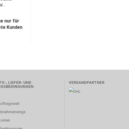
l...
e nur für
ete Kunden
S-, LIEFER- UND
VERSANDPARTNER
NGSBEDINGUNGEN
uftragswert
abnahmemenge
kosten
sbedingungen