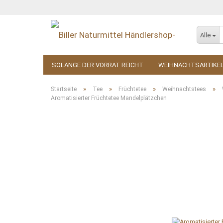
Alle
SOLANGE DER VORRAT REICHT
WEIHNACHTSARTIKE
KOSMETIK
ZUBEHÖR
»
»
»
»
Startseite
Tee
Früchtetee
Weihnachtstees
Aromatisierter Früchtetee Mandelplätzchen