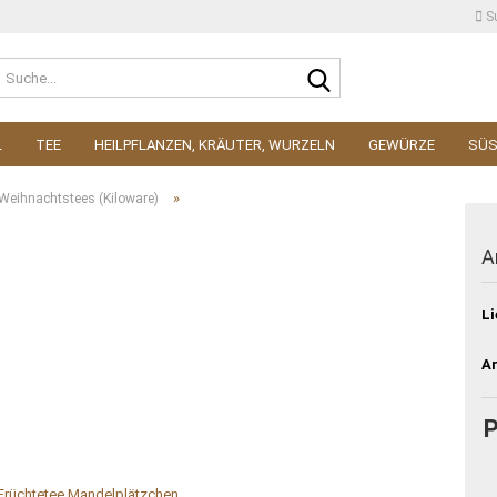
S
Suche...
L
TEE
HEILPFLANZEN, KRÄUTER, WURZELN
GEWÜRZE
SÜ
»
Weihnachtstees (Kiloware)
A
Li
Ar
P