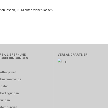
chen lassen, 10 Minuten ziehen lassen
S-, LIEFER- UND
VERSANDPARTNER
NGSBEDINGUNGEN
uftragswert
abnahmemenge
kosten
sbedingungen
dungen
fertigungen