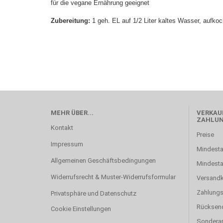
für die vegane Ernährung geeignet
Zubereitung:
1 geh. EL auf 1/2 Liter kaltes Wasser, aufko
MEHR ÜBER...
VERKAUF
ZAHLU
Kontakt
Preise
Impressum
Mindesta
Allgemeinen Geschäftsbedingungen
Mindest
Widerrufsrecht & Muster-Widerrufsformular
Versand
Zahlung
Privatsphäre und Datenschutz
Rücksen
Cookie Einstellungen
Sonderan