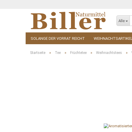
Alle
SOLANGE DER VORRAT REICHT
WEIHNACHTSARTIKE
KOSMETIK
ZUBEHÖR
»
»
»
»
Startseite
Tee
Früchtetee
Weihnachtstees