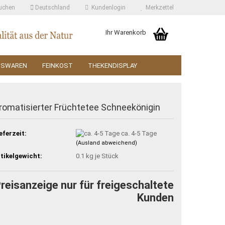
uchen
Deutschland
Kundenlogin
Merkzettel
Ihr Warenkorb
SSWAREN
FEINKOST
THEKENDISPLAY
romatisierter Früchtetee Schneekönigin
eferzeit:
ca. 4-5 Tage
(Ausland abweichend)
tikelgewicht:
0.1
kg je Stück
reisanzeige nur für freigeschaltete
Kunden