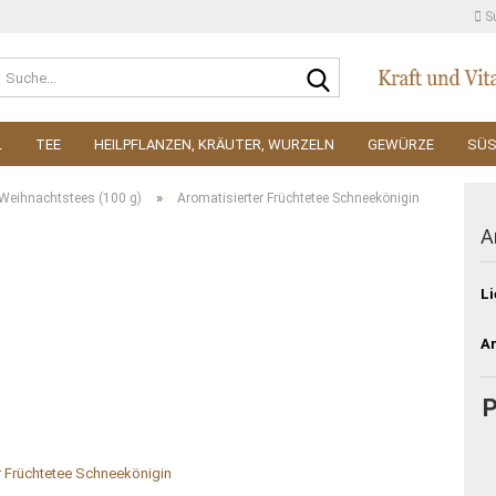
S
Suche...
L
TEE
HEILPFLANZEN, KRÄUTER, WURZELN
GEWÜRZE
SÜ
»
Weihnachtstees (100 g)
Aromatisierter Früchtetee Schneekönigin
A
Li
Ar
P