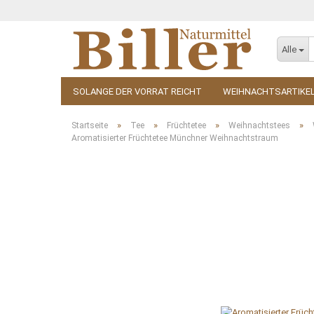
Alle
SOLANGE DER VORRAT REICHT
WEIHNACHTSARTIKE
KOSMETIK
ZUBEHÖR
»
»
»
»
Startseite
Tee
Früchtetee
Weihnachtstees
Aromatisierter Früchtetee Münchner Weihnachtstraum