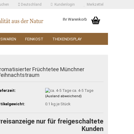
uchen
Deutschland
Kundenlogin
Merkzettel
Ihr Warenkorb
SSWAREN
FEINKOST
THEKENDISPLAY
romatisierter Früchtetee Münchner
eihnachtstraum
eferzeit:
ca. 4-5 Tage
(Ausland abweichend)
tikelgewicht:
0.1
kg je Stück
reisanzeige nur für freigeschaltete
Kunden