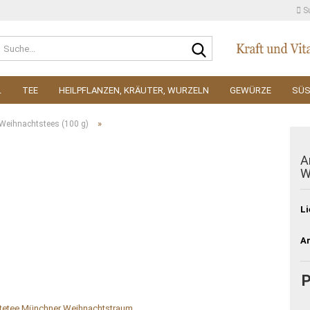
S
Suche...
L
TEE
HEILPFLANZEN, KRÄUTER, WURZELN
GEWÜRZE
SÜ
»
Weihnachtstees (100 g)
A
W
Li
Ar
P