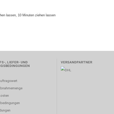
chen lassen, 10 Minuten ziehen lassen
S-, LIEFER- UND
VERSANDPARTNER
NGSBEDINGUNGEN
uftragswert
abnahmemenge
kosten
sbedingungen
dungen