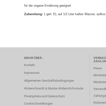
für die vegane Ernährung geeignet
Zubereitung:
1 geh. EL auf 1/2 Liter kaltes Wasser, aufko
MEHR ÜBER...
VERKAUF
ZAHLU
Kontakt
Preise
Impressum
Mindesta
Allgemeinen Geschäftsbedingungen
Mindest
Widerrufsrecht & Muster-Widerrufsformular
Versand
Zahlung
Privatsphäre und Datenschutz
Rücksen
Cookie Einstellungen