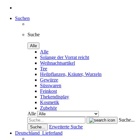
Suchen
Suche
Alle
Alle
Solange der Vorrat reicht
Weihnachtsartikel
Tee
Heilpflanzen, Kräuter, Wurzeln
Gewürze
Süsswaren
Feinkost
Thekendisplay
Kosmetik
Zubehör
Alle
Suche...
Erweiterte Suche
Suche...
Deutschland
Lieferland