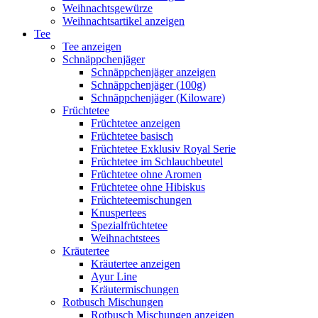
Weihnachtsgewürze
Weihnachtsartikel anzeigen
Tee
Tee anzeigen
Schnäppchenjäger
Schnäppchenjäger anzeigen
Schnäppchenjäger (100g)
Schnäppchenjäger (Kiloware)
Früchtetee
Früchtetee anzeigen
Früchtetee basisch
Früchtetee Exklusiv Royal Serie
Früchtetee im Schlauchbeutel
Früchtetee ohne Aromen
Früchtetee ohne Hibiskus
Früchteteemischungen
Knuspertees
Spezialfrüchtetee
Weihnachtstees
Kräutertee
Kräutertee anzeigen
Ayur Line
Kräutermischungen
Rotbusch Mischungen
Rotbusch Mischungen anzeigen