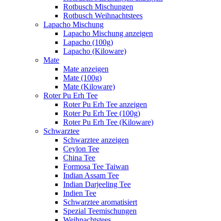
Rotbusch Mischungen
Rotbusch Weihnachtstees
Lapacho Mischung
Lapacho Mischung anzeigen
Lapacho (100g)
Lapacho (Kiloware)
Mate
Mate anzeigen
Mate (100g)
Mate (Kiloware)
Roter Pu Erh Tee
Roter Pu Erh Tee anzeigen
Roter Pu Erh Tee (100g)
Roter Pu Erh Tee (Kiloware)
Schwarztee
Schwarztee anzeigen
Ceylon Tee
China Tee
Formosa Tee Taiwan
Indian Assam Tee
Indian Darjeeling Tee
Indien Tee
Schwarztee aromatisiert
Spezial Teemischungen
Weihnachtstees