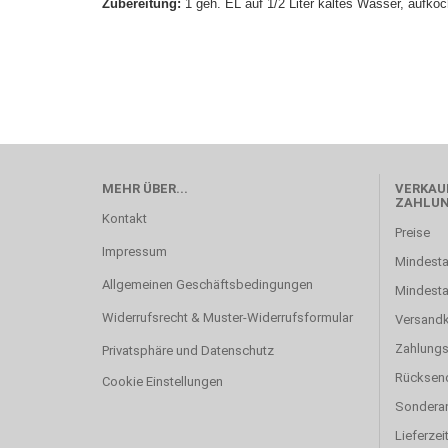
Zubereitung:
1 geh. EL auf 1/2 Liter kaltes Wasser, aufko
MEHR ÜBER...
VERKAUF
ZAHLU
Kontakt
Preise
Impressum
Mindesta
Allgemeinen Geschäftsbedingungen
Mindest
Widerrufsrecht & Muster-Widerrufsformular
Versand
Zahlung
Privatsphäre und Datenschutz
Rücksen
Cookie Einstellungen
Sonderan
Lieferzei