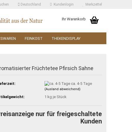
uchen
Deutschland
Kundenlogin
Merkzettel
Ihr Warenkorb
SSWAREN
FEINKOST
THEKENDISPLAY
romatisierter Früchtetee Pfirsich Sahne
eferzeit:
ca. 4-5 Tage
(Ausland abweichend)
tikelgewicht:
1
kg je Stück
reisanzeige nur für freigeschaltete
Kunden