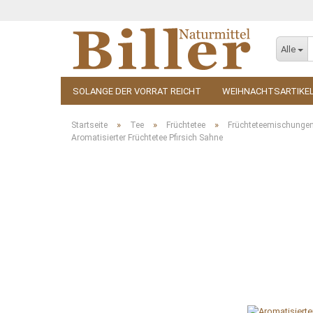
Alle
SOLANGE DER VORRAT REICHT
WEIHNACHTSARTIKE
KOSMETIK
ZUBEHÖR
»
»
»
Startseite
Tee
Früchtetee
Früchteteemischunge
Aromatisierter Früchtetee Pfirsich Sahne