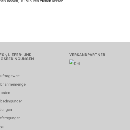
chen lassen, 10 Minuten ziehen lassen
S-, LIEFER- UND
VERSANDPARTNER
NGSBEDINGUNGEN
uftragswert
abnahmemenge
kosten
sbedingungen
dungen
fertigungen
ten