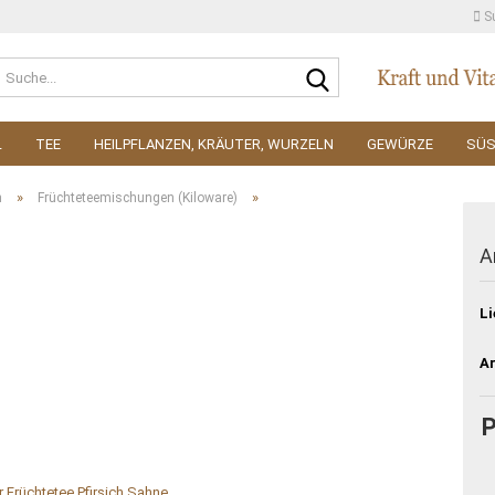
S
Suche...
L
TEE
HEILPFLANZEN, KRÄUTER, WURZELN
GEWÜRZE
SÜ
»
»
n
Früchteteemischungen (Kiloware)
A
Li
Ar
P