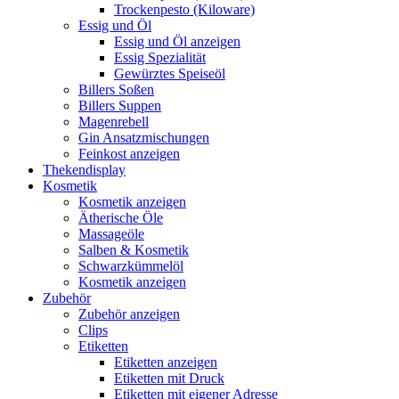
Trockenpesto (Kiloware)
Essig und Öl
Essig und Öl anzeigen
Essig Spezialität
Gewürztes Speiseöl
Billers Soßen
Billers Suppen
Magenrebell
Gin Ansatzmischungen
Feinkost anzeigen
Thekendisplay
Kosmetik
Kosmetik anzeigen
Ätherische Öle
Massageöle
Salben & Kosmetik
Schwarzkümmelöl
Kosmetik anzeigen
Zubehör
Zubehör anzeigen
Clips
Etiketten
Etiketten anzeigen
Etiketten mit Druck
Etiketten mit eigener Adresse