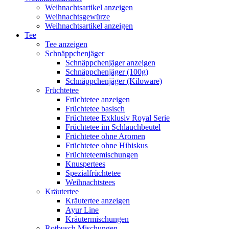
Weihnachtsartikel anzeigen
Weihnachtsgewürze
Weihnachtsartikel anzeigen
Tee
Tee anzeigen
Schnäppchenjäger
Schnäppchenjäger anzeigen
Schnäppchenjäger (100g)
Schnäppchenjäger (Kiloware)
Früchtetee
Früchtetee anzeigen
Früchtetee basisch
Früchtetee Exklusiv Royal Serie
Früchtetee im Schlauchbeutel
Früchtetee ohne Aromen
Früchtetee ohne Hibiskus
Früchteteemischungen
Knuspertees
Spezialfrüchtetee
Weihnachtstees
Kräutertee
Kräutertee anzeigen
Ayur Line
Kräutermischungen
Rotbusch Mischungen