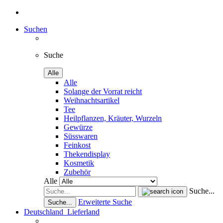
Suchen
Suche
Alle
Alle
Solange der Vorrat reicht
Weihnachtsartikel
Tee
Heilpflanzen, Kräuter, Wurzeln
Gewürze
Süsswaren
Feinkost
Thekendisplay
Kosmetik
Zubehör
Alle
Suche...
Erweiterte Suche
Suche...
Deutschland
Lieferland