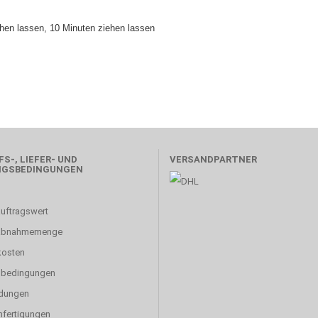
chen lassen, 10 Minuten ziehen lassen
S-, LIEFER- UND
VERSANDPARTNER
NGSBEDINGUNGEN
uftragswert
abnahmemenge
kosten
sbedingungen
dungen
fertigungen