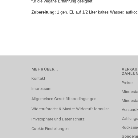
für die vegane Ernährung geeignet
Zubereitung:
1 geh. EL auf 1/2 Liter kaltes Wasser, aufko
MEHR ÜBER...
VERKAUF
ZAHLU
Kontakt
Preise
Impressum
Mindesta
Allgemeinen Geschäftsbedingungen
Mindest
Widerrufsrecht & Muster-Widerrufsformular
Versand
Zahlung
Privatsphäre und Datenschutz
Rücksen
Cookie Einstellungen
Sonderan