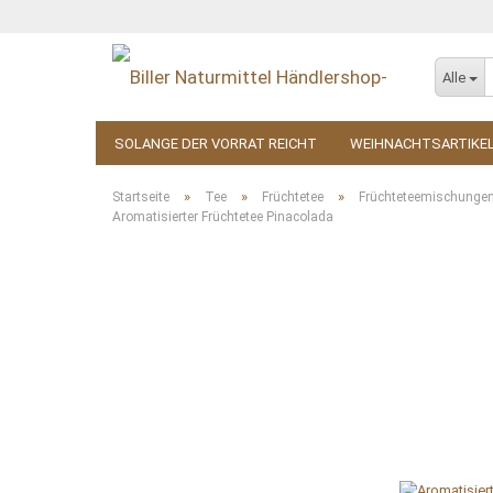
Alle
SOLANGE DER VORRAT REICHT
WEIHNACHTSARTIKE
KOSMETIK
ZUBEHÖR
»
»
»
Startseite
Tee
Früchtetee
Früchteteemischunge
Aromatisierter Früchtetee Pinacolada