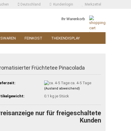
uchen
Deutschland
Kundenlogin
Merkzettel
Ihr Warenkorb
SSWAREN
FEINKOST
THEKENDISPLAY
romatisierter Früchtetee Pinacolada
eferzeit:
ca. 4-5 Tage
(Ausland abweichend)
tikelgewicht:
0.1
kg je Stück
reisanzeige nur für freigeschaltete
Kunden