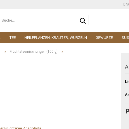
S
Suche...
L
TEE
HEILPFLANZEN, KRÄUTER, WURZELN
GEWÜRZE
SÜ
»
»
n
Früchteteemischungen (100 g)
A
Li
Ar
P