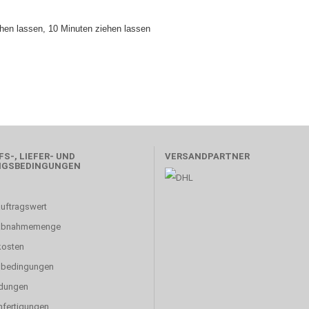
chen lassen, 10 Minuten ziehen lassen
S-, LIEFER- UND
VERSANDPARTNER
NGSBEDINGUNGEN
uftragswert
abnahmemenge
kosten
sbedingungen
dungen
fertigungen