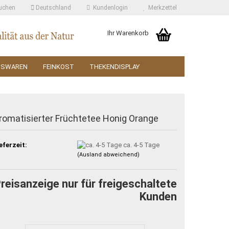
uchen
Deutschland
Kundenlogin
Merkzettel
Ihr Warenkorb
SSWAREN
FEINKOST
THEKENDISPLAY
romatisierter Früchtetee Honig Orange
eferzeit:
ca. 4-5 Tage
(Ausland abweichend)
reisanzeige nur für freigeschaltete
Kunden