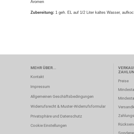
Aromen
Zubereitung:
1 geh. EL auf 1/2 Liter kaltes Wasser, aufko
MEHR ÜBER...
VERKAUF
ZAHLU
Kontakt
Preise
Impressum
Mindesta
Allgemeinen Geschäftsbedingungen
Mindest
Widerrufsrecht & Muster-Widerrufsformular
Versand
Zahlung
Privatsphäre und Datenschutz
Rücksen
Cookie Einstellungen
Sonderan