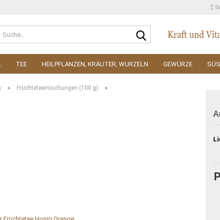
S
Suche...
L
TEE
HEILPFLANZEN, KRÄUTER, WURZELN
GEWÜRZE
SÜ
»
»
n
Früchteteemischungen (100 g)
A
Li
P