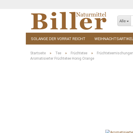
Alle
SOLANGE DER VORRAT REICHT
WEIHNACHTSARTIKE
KOSMETIK
ZUBEHÖR
»
»
»
Startseite
Tee
Früchtetee
Früchteteemischunge
Aromatisierter Früchtetee Honig Orange