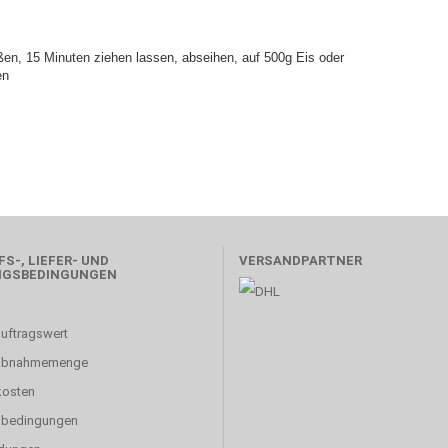
en, 15 Minuten ziehen lassen, abseihen, auf 500g Eis oder
en
S-, LIEFER- UND
VERSANDPARTNER
NGSBEDINGUNGEN
uftragswert
abnahmemenge
kosten
sbedingungen