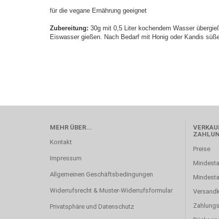
für die vegane Ernährung geeignet
Zubereitung:
30g mit 0,5 Liter kochendem Wasser übergieß
Eiswasser gießen. Nach Bedarf mit Honig oder Kandis süß
MEHR ÜBER...
VERKAUF
ZAHLU
Kontakt
Preise
Impressum
Mindesta
Allgemeinen Geschäftsbedingungen
Mindest
Widerrufsrecht & Muster-Widerrufsformular
Versand
Zahlung
Privatsphäre und Datenschutz