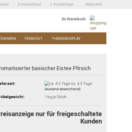
uchen
Deutschland
Kundenlogin
Merkzettel
Ihr Warenkorb
SSWAREN
FEINKOST
THEKENDISPLAY
romatisierter basischer Eistee Pfirsich
eferzeit:
ca. 4-5 Tage
(Ausland abweichend)
tikelgewicht:
1
kg je Stück
reisanzeige nur für freigeschaltete
Kunden