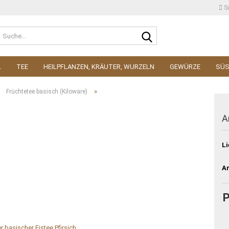
S
Suche...
L
TEE
HEILPFLANZEN, KRÄUTER, WURZELN
GEWÜRZE
SÜ
»
»
Früchtetee basisch (Kiloware)
A
Li
Ar
P