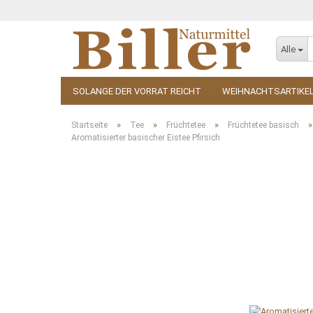
Alle
SOLANGE DER VORRAT REICHT
WEIHNACHTSARTIKE
KOSMETIK
ZUBEHÖR
»
»
»
Startseite
Tee
Früchtetee
Früchtetee basisch
Aromatisierter basischer Eistee Pfirsich